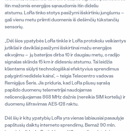
itin mažomis energijos sąnaudomis itin dideliu
atstumu. LoRa tinko stotys pasižymi išskirtiniu junglumu –
gali vienu metu priimti duomenis iš dešimčių tūkstančių
sensorių.
„Dėl šios ypatybės LoRa tinkle ir LoRa protokolu veikiantys
jutikliai ir davikliai pasižymi išskirtinai mažu energijos
eikvojimu – jų baterijos dirba 10 ir daugiau metų, o radijo
signalas sklinda 15 km ir didesniu atstumu. Tai leidžia
klientams siūlyti technologiškai efektyvius sprendimus
palyginti nedidele kaina“, – teigia Telecentro vadovas
Remigijus Šeris. Jis priduria, kad LoRa pliusų sąrašą
papildo duomenų telemetrijai naudojamas
nelicencijuojamas 868 MHz dažnis (nereikia SIM kortelių) ir
duomenų šifravimas AES-128 raktu.
Dėl šių ir kitų ypatybių LoRa yra vienas labiausiai pasaulyje
paplitusių daiktų interneto sprendimų. Bemaž 90 mln.