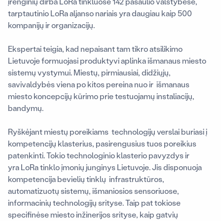
įrenginių dirba LoRa tinkluose 142 pasaulio valstybėse,
tarptautinio LoRa aljanso nariais yra daugiau kaip 500
kompanijų ir organizacijų.
Ekspertai teigia, kad nepaisant tam tikro atsilikimo
Lietuvoje formuojasi produktyvi aplinka išmanaus miesto
sistemų vystymui. Miestų, pirmiausiai, didžiųjų,
savivaldybės viena po kitos pereina nuo ir išmanaus
miesto koncepcijų kūrimo prie testuojamų instaliacijų,
bandymų.
Ryškėjant miestų poreikiams technologijų verslai buriasi į
kompetencijų klasterius, pasirengusius tuos poreikius
patenkinti. Tokio technologinio klasterio pavyzdys ir
yra LoRa tinklo įmonių junginys Lietuvoje. Jis disponuoja
kompetencija bevielių tinklų infrastruktūros,
automatizuotų sistemų, išmaniosios sensoriuose,
informacinių technologijų srityse. Taip pat tokiose
specifinėse miesto inžinerijos srityse, kaip gatvių