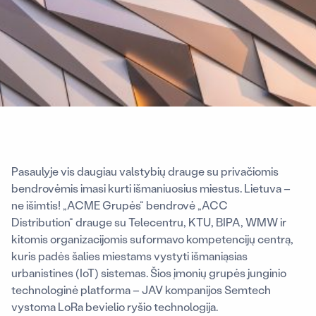
Pasaulyje vis daugiau valstybių drauge su privačiomis
bendrovėmis imasi kurti išmaniuosius miestus. Lietuva –
ne išimtis! „ACME Grupės“ bendrovė „ACC
Distribution“ drauge su Telecentru, KTU, BIPA, WMW ir
kitomis organizacijomis suformavo kompetencijų centrą,
kuris padės šalies miestams vystyti išmaniąsias
urbanistines (IoT) sistemas. Šios įmonių grupės junginio
technologinė platforma – JAV kompanijos Semtech
vystoma LoRa bevielio ryšio technologija.