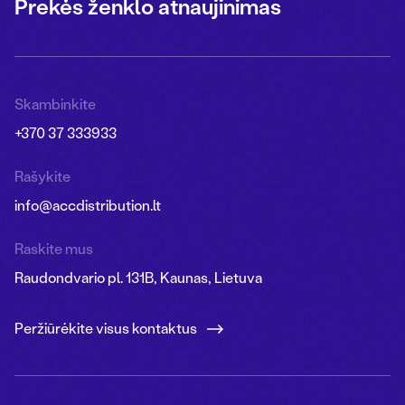
Prekės ženklo atnaujinimas
Skambinkite
+370 37 333933
Rašykite
info@accdistribution.lt
Raskite mus
Raudondvario pl. 131B, Kaunas, Lietuva
Peržiūrėkite visus kontaktus