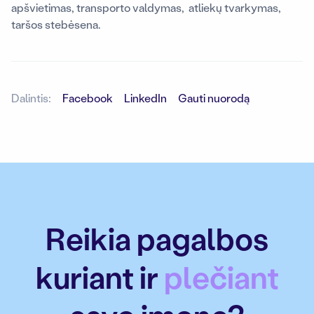
apšvietimas, transporto valdymas, atliekų tvarkymas,
taršos stebėsena.
Dalintis:
Facebook
LinkedIn
Gauti nuorodą
Reikia pagalbos
kuriant ir
plečiant