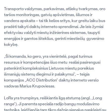
Transporto valdymas, parkavimas, atliekų tvarkymas, oro
taršos monitoringas, gatvių apšvietimas, šilumos ir
vandens apskaita – tai tik kelios sritys, kur greitu laiku bus
pradėti taikyti daiktų interneto sprendimai. Jie leis žymiai
efektyviau valdyti miestų inžinierines sistemas, taupyti
energijos ir gamtos išteklius, gerinti miestiečių gyvenimo
kokybę.
„Ši komanda, ko gero, yra vienintelė, pagal turimus
resursus ir kompetencijas šiuo metu realiai pasirengusi
patenkinti kompleksinius Lietuvos miestų poreikius
išmaniųjų sistemų diegimui ir palaikymui“, – teigia
kompanijos „ACC Distribution“ daiktų interneto verslo
vadovas Marius Krupoviesas.
LoRa yra trumpinys, reiškiantis ilgą atstumą (angl. „Long
range“). Ji paremta specialia radijo bangų moduliavimo
technika, leidžiančia tam tikro dažnio signalus paskleisti su