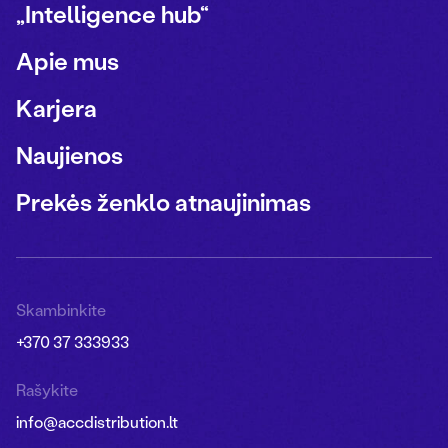
„Intelligence hub“
Apie mus
Karjera
Naujienos
Prekės ženklo atnaujinimas
Skambinkite
+370 37 333933
Rašykite
info@accdistribution.lt