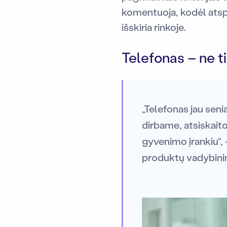
komentuoja, kodėl atspa
išskiria rinkoje.
Telefonas – ne ti
„Telefonas jau sen
dirbame, atsiskait
gyvenimo įrankiu“, 
produktų vadybini