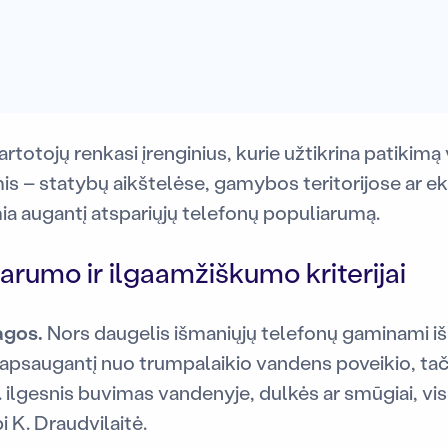
artotojų renkasi įrenginius, kurie užtikrina patikimą 
mis – statybų aikštelėse, gamybos teritorijose ar e
ia augantį atspariųjų telefonų populiarumą.
parumo ir ilgaamžiškumo kriterijai
agos.
Nors daugelis išmaniųjų telefonų gaminami iš s
ą, apsaugantį nuo trumpalaikio vandens poveikio, t
. ilgesnis buvimas vandenyje, dulkės ar smūgiai, vis t
bi K. Draudvilaitė.