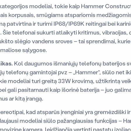
ų kategorijos modeliai, tokie kaip Hammer Construc
ntais korpusais, smūgiams atspariomis medžiagomis,
umą patvirtina ir turimi IP68/IP69K reitingai bei ka
 Šie telefonai sukurti atlaikyti kritimus, vibracija
kšto slėgio vandens sroves – tai sprendimai, kurie
emaliose sąlygose.
ikas.
Kol daugumos išmaniųjų telefonų baterijos s
ų telefonų gamintojai pvz – „Hammer“, siūlo net i
kie modeliai turi greitą 33W krovimą, užtikrintą vei
bei gali pasitarnauti kaip išorinė baterija – juo galim
us ar kitą įrangą.
ereotipai, kad atsparūs įrenginiai yra gremėzdiški i
Naujausi modeliai siūlo pažangiausias funkcijas –
vizinę kamerą, leidžiančią vertinti pastatų izoliacij