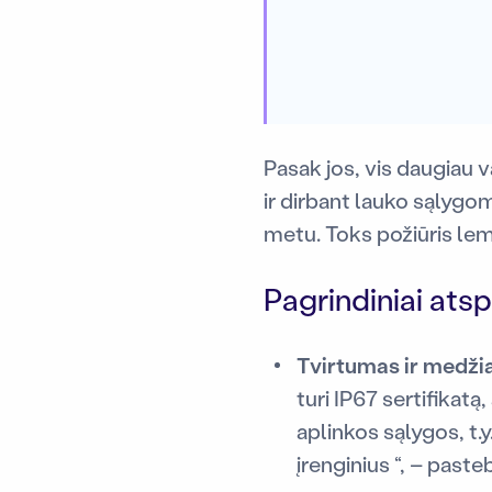
Pasak jos, vis daugiau v
ir dirbant lauko sąlygo
metu. Toks požiūris lem
Pagrindiniai ats
Tvirtumas ir medži
turi IP67 sertifikat
aplinkos sąlygos, t.y
įrenginius “, – paste