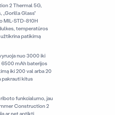
tion 2 Thermal 5G,
 „Gorilla Glass“
rinio MIL-STD-810H
s, dulkes, temperatūros
 užtikrina patikimą
vyruoja nuo 3000 iki
ki 6500 mAh baterijos
kimą iki 200 val arba 20
a pakrauti kitus
r riboto funkcialumo, jau
 Hammer Construction 2
ą ar net aptikti