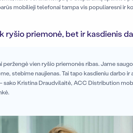
rūs mobilieji telefonai tampa vis populiaresni ir ko
k ryšio priemonė, bet ir kasdienis da
iai peržengė vien ryšio priemonės ribas. Jame saug
ome, stebime naujienas. Tai tapo kasdieniu darbo ir
– sako Kristina Draudvilaitė, ACC Distribution mobil
nkė.