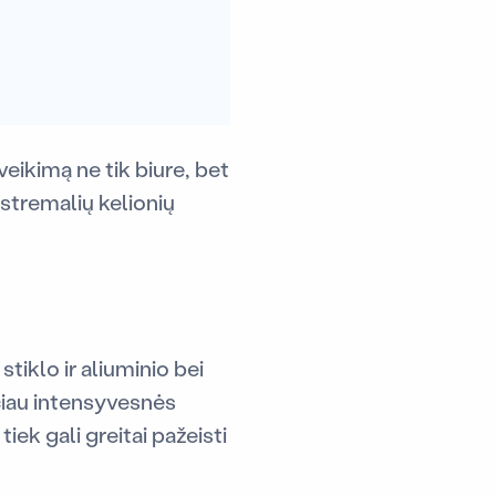
veikimą ne tik biure, bet
kstremalių kelionių
tiklo ir aliuminio bei
ačiau intensyvesnės
iek gali greitai pažeisti