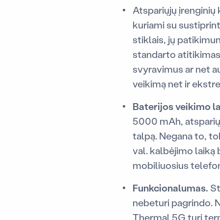
Atspariųjų įrengini
kuriami su sustipri
stiklais, jų patikim
standarto atitikimas.
svyravimus ar net au
veikimą net ir ekstr
Baterijos veikimo la
5000 mAh, atspariųj
talpą. Negana to, to
val. kalbėjimo laiką 
mobiliuosius telefon
Funkcionalumas.
St
nebeturi pagrindo. 
Thermal 5G turi termo