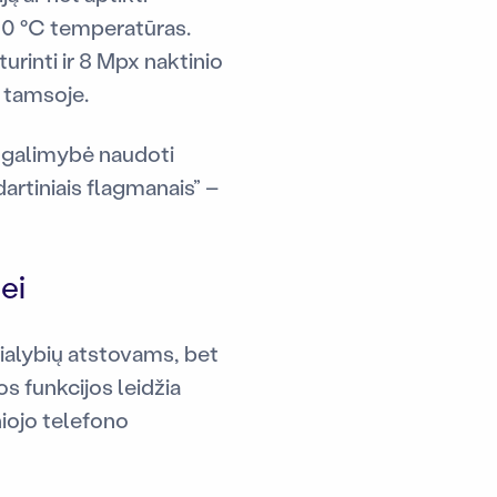
550 °C temperatūras.
rinti ir 8 Mpx naktinio
e tamsoje.
ir galimybė naudoti
artiniais flagmanais” –
ei
ialybių atstovams, bet
ios funkcijos leidžia
niojo telefono