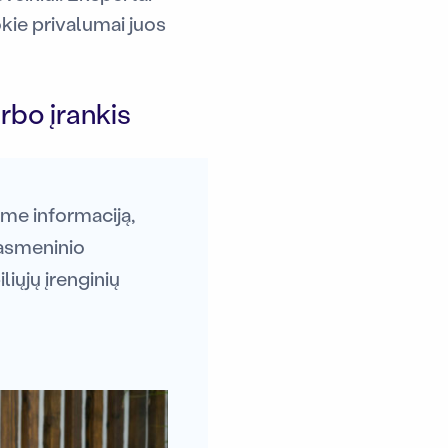
kie privalumai juos
rbo įrankis
ome informaciją,
 asmeninio
iųjų įrenginių