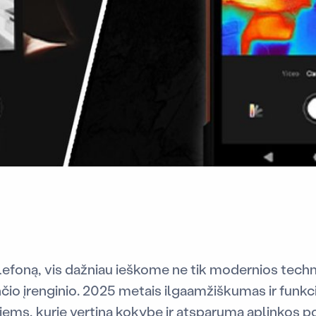
lefoną, vis dažniau ieškome ne tik modernios techno
ančio įrenginio. 2025 metais ilgaamžiškumas ir fun
s tiems, kurie vertina kokybę ir atsparumą aplinkos p