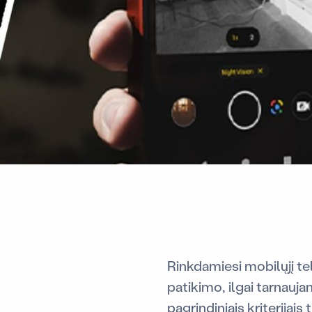
Rinkdamiesi mobilųjį te
patikimo, ilgai tarnauj
pagrindiniais kriterijai