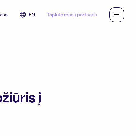
mus
EN
Tapkite mūsų partneriu
žiūris į