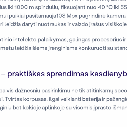
us iki 1000 m spinduliu, fiksuojant nuo -10 °C iki 
i puikiai pasitarnauja108 Mpx pagrindinė kamera tu
leidžia daryti nuotraukas ir vaizdo įrašus visiškoj
rbtinio intelekto palaikymas, galingas procesorius 
metu leidžia šiems įrenginiams konkuruoti su stand
– praktiškas sprendimas kasdienyb
a vis dažnesniu pasirinkimu ne tik atitinkamų spec
i. Tvirtas korpusas, ilgai veikianti baterija ir pažang
nginiu bet kokioje aplinkoje su visomis įprasto išma