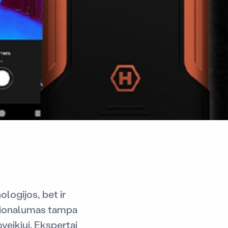
logijos, bet ir
kcionalumas tampa
oveikiui. Ekspertai