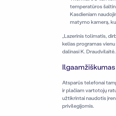
temperatūros šaltini
Kasdieniam naudojimu
matymo kamerą, kuri 
„Lazerinis tolimatis, di
kelias programas vienu 
dalinasi K. Draudvilaitė.
Ilgaamžiškumas 
Atsparūs telefonai tamp
ir plačiam vartotojų ratu
užtikrintai naudotis įre
privilegijomis.