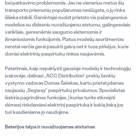
bei parkavimo problemomis. Jau ne vienerius metus šių
transporto priemonių populiarumas neslūgsta, o jų rinka
išlieka stabili. Gamintojai nuolat pristato vis pažangesnius
modelius su didesniu nuvažiuojamu atstumu, galingesniais
varikliais, geresnėmis saugumo sistemomis ir
išmaniosiomis funkcijomis. Platus modelių asortimentas
neretai verčia gerai pasukti galvą net ir tuos pirkėjus, kurie
domisi elektrinių paspirtukų rinkos naujovėmis.
Patarimais, kaip nepaklysti gausioje modelių ir technologijų
įvairovėje, dalinasi „ACC Distribution“ prekių ženklų
vystymo vadovas Domas Šelekas, kartu pristatydamas
naujausių „Segway“ paspirtukų privalumus. Specialistas
išskiria pagrindines funkcijas, į kurias turite atkreipti
dėmesį rinkdamiesi elektrinį paspirtuką ir kokią įtaką jos
turi kasdieniame jo naudojime.
Baterijos talpa ir nuvažiuojamas atstumas