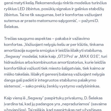
gerai matyti kelią. Rekomenduoju rinktis modelius turinčius
ryškius LED žibintus, posūkių signalus ir galinius stabdžių
žibintus. Tai ne tik saugumas, bet ir komfortas važiuojant
sutemus ar prasto matomumo sąlygomis“, – pažymi D.
Šelekas.
Trečias saugumo aspektas – pakaba ir važiavimo
komfortas. „Važiuojant nelygiu keliu ar per kliūtis, tinkama
amortizacija sugeria smūgius ir leidžia išlaikyti stabilumą.
„Segway“ modeliai, tokie kaip „GT3 Pro“ ar „MAX G3 E“, turi
hidraulinius arba kombinuotus amortizatorius, kurie leidžia
komfortiškai važiuoti tiek miesto šaligatviais, tiek kaimo ar
miško takeliais. Išlaikyti geresnį balansą važiuojant nelygia
danga gali padėti ir integruotos stabilumo palaikymo
sistemos“, – sako prekių ženklų vystymo vadybininkas.
Kaip vieną iš „Segway“ paspirtukų privalumų, D. Šelekas
įvardina tai, kad jų padangos yra „nepraduriamos“ (savaime
užgyjančios). Tai reiškia, kad paspirtukas net užvažiavęs