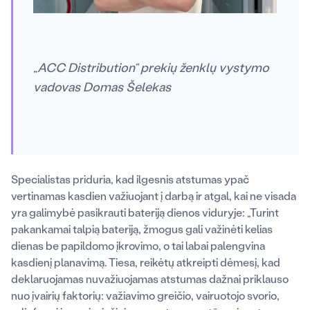
„ACC Distribution“ prekių ženklų vystymo
vadovas Domas Šelekas
Specialistas priduria, kad ilgesnis atstumas ypač
vertinamas kasdien važiuojant į darbą ir atgal, kai ne visada
yra galimybė pasikrauti bateriją dienos viduryje: „Turint
pakankamai talpią bateriją, žmogus gali važinėti kelias
dienas be papildomo įkrovimo, o tai labai palengvina
kasdienį planavimą. Tiesa, reikėtų atkreipti dėmesį, kad
deklaruojamas nuvažiuojamas atstumas dažnai priklauso
nuo įvairių faktorių: važiavimo greičio, vairuotojo svorio,