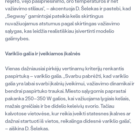
reljefo, vėjo pasipriešinimo, oro temperatūros ir net
važiavimo stiliaus“, – akcentuoja D. Šelekas ir pastebi, kad
„Segway“ gamintojai pateikia kelis skirtingus
nuvažiuojamus atstumus pagal skirtingas važiavimo
sąlygas, kas leidžia realistiškiau įsivertinti modelio
galimybes.
Variklio galia ir įveikiamos įkalnės
Vienas dažniausiai pirkėjų vertinamų kriterijų renkantis
paspirtuką – variklio galia. „Svarbu pabrėžti, kad variklio
galia yra labai svarbi įkalnių įveikimui, važiavimo dinamikai ir
bendrai paspirtuko traukai. Miesto sąlygomis paprastai
pakanka 250–350 W galios, kai važiuojama lygiais keliais,
mažais greičiais ir be didelio keleivių svorio. Tačiau
kalvotose vietovėse, kur reikia įveikti statesnes įkalnes ar
dažnai startuoti iš vietos, reikalinga didesnė variklio galia“,
– aiškina D. Šelekas.