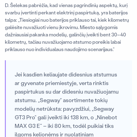
D. Šelekas pabrėžia, kad vienas pagrindinių aspektų, kurį
svarbu įvertinti perkant elektrinį paspirtuką, yra baterijos
talpa: „Tiesiogiai nuo baterijos priklauso tai, kiek kilometrų
galėsite nuvažiuoti vienu įkrovimu. Miesto sąlygomis
dažniausiai pakanka modelių, galinčių įveikti bent 30–40
kilometrų, tačiau nuvažiuojamo atstumo poreikis labai
priklauso nuo individualaus naudojimo scenarijaus.“
Jei kasdien keliaujate didesnius atstumus
ar gyvenate priemiestyje, verta rinktis
paspirtukus su dar didesniu nuvažiuojamu
atstumu. „Segway“ asortimente tokių
modelių netrūksta: pavyzdžiui, „Segway
GT3 Pro“ gali įveikti iki 138 km, o „Ninebot
MAX G3 E“ – iki 80 km, todėl puikiai tiks
ilgoms kelionėms ir nuolatiniam