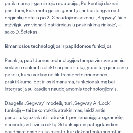
patikimumą ir gamintojo reputaciją. „Perkantieji dažnai
pasidomi, kiek metų galios garantija, ar bus lengva rasti
originalių detalių po 2–3 naudojimo sezonų. „Segway“ šiuo
atžvilgiu yra viena iš patikimiausių pasirinkimų rinkoje“, –
sako D. Šelekas.
Išmaniosios technologijos ir papildomos funkcijos
Pasak jo, papildomos technologijos tampa vis svarbesniu
veiksniu renkantis elektrinį paspirtuką, ypač tarp jaunesnių
pirkėjų, kurie vertina ne tik transporto priemonės
praktiškumą, bet ir jos išmanumą, funkcionalumą bei
integraciją su kasdien naudojamomis technologijomis.
Daugelis „Segway“ modelių turi „Segway AirLock“
funkciją – tai bekontaktis atrakinimas, leidžiantis
paspirtuką užrakinti ir atrakinti per išmaniąją programėlę,
nenaudojant fizinių raktų. Ši funkcija itin patogi kasdien
naudojant paspirtuką mieste, kur dažnai tenka sustoti ir