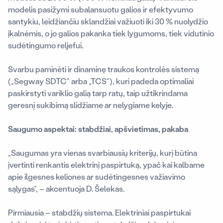
modelis pasižymi subalansuotu galios ir efektyvumo
santykiu, leidžiančiu sklandžiai važiuoti iki 30 % nuolydžio
įkalnėmis, o jo galios pakanka tiek lygumoms, tiek vidutinio
sudėtingumo reljefui.
Svarbu paminėti ir dinaminę traukos kontrolės sistemą
(„Segway SDTC“ arba „TCS“), kuri padeda optimaliai
paskirstyti variklio galią tarp ratų, taip užtikrindama
geresnį sukibimą slidžiame ar nelygiame kelyje.
Saugumo aspektai: stabdžiai, apšvietimas, pakaba
„Saugumas yra vienas svarbiausių kriterijų, kurį būtina
įvertinti renkantis elektrinį paspirtuką, ypač kai kalbame
apie ilgesnes keliones ar sudėtingesnes važiavimo
sąlygas“, – akcentuoja D. Šelekas.
Pirmiausia – stabdžių sistema. Elektriniai paspirtukai