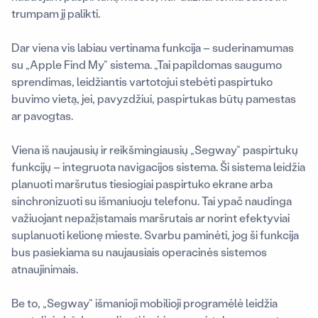
trumpam jį palikti.
Dar viena vis labiau vertinama funkcija – suderinamumas
su „Apple Find My“ sistema. „Tai papildomas saugumo
sprendimas, leidžiantis vartotojui stebėti paspirtuko
buvimo vietą, jei, pavyzdžiui, paspirtukas būtų pamestas
ar pavogtas.
Viena iš naujausių ir reikšmingiausių „Segway“ paspirtukų
funkcijų – integruota navigacijos sistema.
Ši sistema leidžia
planuoti maršrutus tiesiogiai paspirtuko ekrane arba
sinchronizuoti su išmaniuoju telefonu. Tai ypač naudinga
važiuojant nepažįstamais maršrutais ar norint efektyviai
suplanuoti kelionę mieste. Svarbu paminėti, jog ši funkcija
bus pasiekiama su naujausiais operacinės sistemos
atnaujinimais.
Be to, „Segway“ išmanioji mobilioji programėlė leidžia