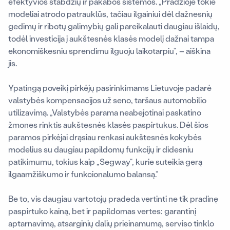
efektyvios stabdžių ir pakabos sistemos. „Pradžioje tokie
modeliai atrodo patrauklūs, tačiau ilgainiui dėl dažnesnių
gedimų ir ribotų galimybių gali pareikalauti daugiau išlaidų,
todėl investicija į aukštesnės klasės modelį dažnai tampa
ekonomiškesniu sprendimu ilguoju laikotarpiu“, – aiškina
jis.
Ypatingą poveikį pirkėjų pasirinkimams Lietuvoje padarė
valstybės kompensacijos už seno, taršaus automobilio
utilizavimą. „Valstybės parama neabejotinai paskatino
žmones rinktis aukštesnės klasės paspirtukus. Dėl šios
paramos pirkėjai drąsiau renkasi aukštesnės kokybės
modelius su daugiau papildomų funkcijų ir didesniu
patikimumu, tokius kaip „Segway“, kurie suteikia gerą
ilgaamžiškumo ir funkcionalumo balansą.“
Be to, vis daugiau vartotojų pradeda vertinti ne tik pradinę
paspirtuko kainą, bet ir papildomas vertes: garantinį
aptarnavimą, atsarginių dalių prieinamumą, serviso tinklo