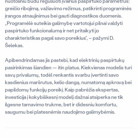
nuotoliniu būdu reguliuoti įvairius paspirtuko parametrus:
greičio ribojimą, važiavimo režimus, patikrinti programinės
įrangos atnaujinimus bei gauti diagnostikos duomenis.
„Programėlė suteikia galimybę vartotojui pilnai valdyti
paspirtuko funkcionalumą ir net pritaikyti jo
charakteristikas pagal savo poreikius“, – pažymi D.
Šelekas.
Apibendrindamas jis pastebi, kad elektrinių paspirtukų
pasirinkimas šiandien — itin platus. Kiekvienas modelis turi
savų privalumų, todėl renkantis svarbu įvertinti savo
kasdienius maršrutus, kelio dangą, numatomą apkrovą bei
papildomų funkcijų poreikį. Kaip pabrėžia ekspertas,
investicija į kokybiškesnį modelį dažnai atsiperka ne tik
ilgesne tarnavimo trukme, bet ir didesniu komfortu,
saugumu bei platesnėmis naudojimo galimybėmis.