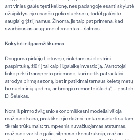
ant vinies galės tęsti kelionę, nes padangoje esanti skylutė
užsipildys joje esančiu gelio sluoksniu, todėl galėsite
saugiai grįžti į namus. Žinoma, jis taip pat primena, kad
svarbiausias saugumo elementas – šalmas.
Kokybė ir ilgaamžiškumas
Dauguma pirkėjų Lietuvoje, rinkdamiesi elektrinį
paspirtuką, žiūri į tai kaip į ilgalaikę investiciją
.
„Vartotojai
linkę pirkti transporto priemonę, kuri ne tik patraukliai
atrodys pirmą sezoną, bet ir patikimai tarnaus keletą metų
be nuolatinių gedimų ar brangių remonto išlaidų“, – pastebi
D. Šelekas.
Nors iš pirmo žvilgsnio ekonomiškesni modeliai vilioja
mažesne kaina, praktikoje jie dažnai tenka susidurti su tam
tikrais trūkumais: trumpesnis nuvažiuojamas atstumas,
mažesnė variklio galia, silpnesnė konstrukcija, mažiau