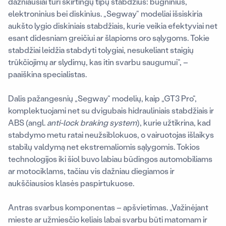
dažniausiai turi skirtingų tipų stabdžius: būgninius,
elektroninius bei diskinius. „Segway“ modeliai išsiskiria
aukšto lygio diskiniais stabdžiais, kurie veikia efektyviai net
esant didesniam greičiui ar šlapioms oro sąlygoms. Tokie
stabdžiai leidžia stabdyti tolygiai, nesukeliant staigių
trūkčiojimų ar slydimų, kas itin svarbu saugumui“, –
paaiškina specialistas.
Dalis pažangesnių „Segway“ modelių, kaip „GT3 Pro“,
komplektuojami net su dvigubais hidrauliniais stabdžiais ir
ABS (angl.
anti-lock braking system
), kurie užtikrina, kad
stabdymo metu ratai neužsiblokuos, o vairuotojas išlaikys
stabilų valdymą net ekstremaliomis sąlygomis. Tokios
technologijos iki šiol buvo labiau būdingos automobiliams
ar motociklams, tačiau vis dažniau diegiamos ir
aukščiausios klasės paspirtukuose.
Antras svarbus komponentas – apšvietimas. „Važinėjant
mieste ar užmiesčio keliais labai svarbu būti matomam ir