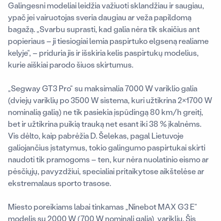
Galingesni modeliai leidžia važiuoti sklandžiau ir saugiau,
ypač jei vairuotojas sveria daugiau ar veža papildomą
bagažą. „Svarbu suprasti, kad galia nėra tik skaičius ant
popieriaus – ji tiesiogiai lemia paspirtuko elgseną realiame
kelyje“, – priduria jis ir išskiria kelis paspirtukų modelius,
kurie aiškiai parodo šiuos skirtumus.
„Segway GT3 Pro“ su maksimalia
7000 W variklio galia
(dviejų variklių po 3500 W sistema, kuri užtikrina 2×1700 W
nominalią galią) ne tik pasiekia įspūdingą 80 km/h greitį,
bet ir užtikrina puikią trauką net esant iki 38 % įkalnėms.
Vis dėlto, kaip pabrėžia D. Šelekas, pagal Lietuvoje
galiojančius įstatymus, tokio galingumo paspirtukai skirti
naudoti tik pramogoms – ten, kur nėra nuolatinio eismo ar
pėsčiųjų, pavyzdžiui, specialiai pritaikytose aikštelėse ar
ekstremalaus sporto trasose.
Miesto poreikiams labai tinkamas „Ninebot MAX G3 E“
modelis su 2000 W (700 W nominali galia) varikliu. Šis