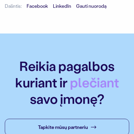
Dalintis:
Facebook
LinkedIn
Gauti nuorodą
Reikia pagalbos
kuriant ir
plečiant
savo įmonę?
Tapkite mūsų partneriu