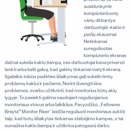
susiduria prie
kompiuterizuotų
vietų dirbantys
darbuotojai -kaklo ir
pečių skausmai.
Netinkamai
sureguliuotas
kompiuterio ekranas
dažnai sukelia kaklo įtampą, nes darbuotojai būna priversti
lenkti arba kelti galvą, kad galėtų tinkamai matyti ekraną.
Ilgalaikis tokios padėties išlaikymas gali sukelti rimtų
problemų kaklui ir pečiams. Norint išvengti šios
problemos, svarbu užtikrinti, kad monitorius būtų akių
lygyje. To pasiekti galima naudojant reguliuojamus
monitoriaus stovus arba laikiklius. Pavyzdžiui, „Fellowes
Breyta™ Monitor Riser“ leidžia reguliuoti monitoriaus aukštį
taip, kad būtų išlaikytas tinkamas stebėjimo kampas, o tai
sumažina kaklo įtampą ir užtikrina patogesnį darbo