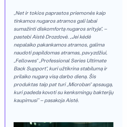
„Net ir tokios paprastos priemonės kaip
tinkamos nugaros atramos gali labai
sumažinti diskomfortą nugaros srityje“, –
pastebi Aistė Drozdovė. „Jei kėdė
nepalaiko pakankamos atramos, galima
naudoti papildomas atramas, pavyzdžiui,
„Fellowes“ „Professional Series Ultimate
Back Support“, kuri užtikrina stabilumą ir
prilaiko nugarą visą darbo dieną. Šis
produktas taip pat turi „Microban“ apsaugą,
kuri padeda kovoti su kenksmingų bakterijų
kaupimusi” – pasakoja Aistė.