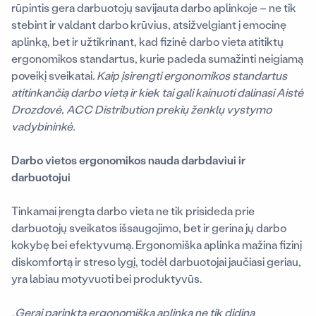
rūpintis gera darbuotojų savijauta darbo aplinkoje – ne tik
stebint ir valdant darbo krūvius, atsižvelgiant į emocinę
aplinką, bet ir užtikrinant, kad fizinė darbo vieta atitiktų
ergonomikos standartus, kurie padeda sumažinti neigiamą
poveikį sveikatai
. Kaip įsirengti ergonomikos standartus
atitinkančią darbo vietą ir kiek tai gali kainuoti dalinasi Aistė
Drozdovė, ACC Distribution prekių ženklų vystymo
vadybininkė.
Darbo vietos ergonomikos nauda darbdaviui ir
darbuotojui
Tinkamai įrengta darbo vieta ne tik prisideda prie
darbuotojų sveikatos išsaugojimo, bet ir gerina jų darbo
kokybę bei efektyvumą. Ergonomiška aplinka mažina fizinį
diskomfortą ir streso lygį, todėl darbuotojai jaučiasi geriau,
yra labiau motyvuoti bei produktyvūs.
„Gerai parinkta ergonomiška aplinka ne tik didina