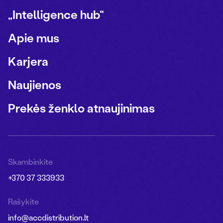
„Intelligence hub“
Apie mus
Karjera
Naujienos
Prekės ženklo atnaujinimas
Skambinkite
+370 37 333933
Rašykite
info@accdistribution.lt