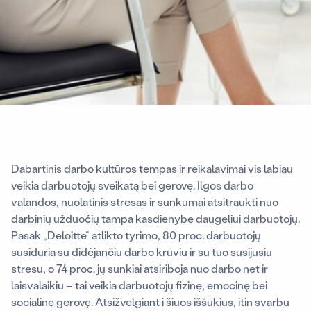
Dabartinis darbo kultūros tempas ir reikalavimai vis labiau
veikia darbuotojų sveikatą bei gerovę. Ilgos darbo
valandos, nuolatinis stresas ir sunkumai atsitraukti nuo
darbinių užduočių tampa kasdienybe daugeliui darbuotojų.
Pasak „Deloitte“ atlikto tyrimo, 80 proc. darbuotojų
susiduria su didėjančiu darbo krūviu ir su tuo susijusiu
stresu, o 74 proc. jų sunkiai atsiriboja nuo darbo net ir
laisvalaikiu – tai veikia darbuotojų fizinę, emocinę bei
socialinę gerovę. Atsižvelgiant į šiuos iššūkius, itin svarbu