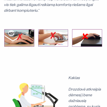
vis tiek galima išgauti reikiamą komfortą riešams ilgai
dirbant kompiuteriu.“
Kaklas
Drozdovė atkreipia
dėmesį į bene
dažniausią
problemą, su kuria