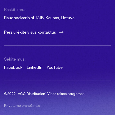
Raskite mus
Raudondvario pl. 131B, Kaunas, Lietuva
Peržiūrėkite visus kontaktus
Sekite mus:
Facebook
LinkedIn
YouTube
©2022 „ACC Distribution“. Visos teisės saugomos
Privatumo pranešimas