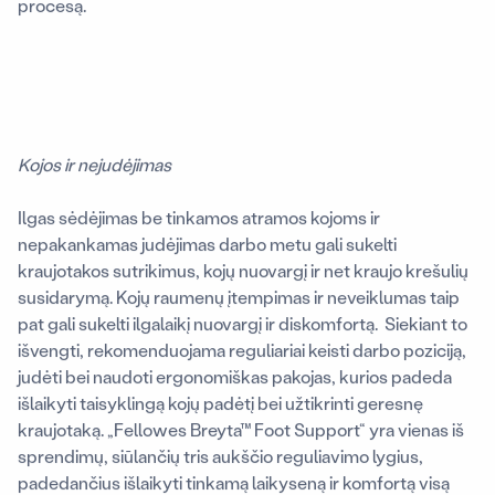
procesą.
Kojos ir nejudėjimas
Ilgas sėdėjimas be tinkamos atramos kojoms ir
nepakankamas judėjimas darbo metu gali sukelti
kraujotakos sutrikimus, kojų nuovargį ir net kraujo krešulių
susidarymą. Kojų raumenų įtempimas ir neveiklumas taip
pat gali sukelti ilgalaikį nuovargį ir diskomfortą. Siekiant to
išvengti, rekomenduojama reguliariai keisti darbo poziciją,
judėti bei naudoti ergonomiškas pakojas, kurios padeda
išlaikyti taisyklingą kojų padėtį bei užtikrinti geresnę
kraujotaką. „Fellowes Breyta™ Foot Support“ yra vienas iš
sprendimų, siūlančių tris aukščio reguliavimo lygius,
padedančius išlaikyti tinkamą laikyseną ir komfortą visą