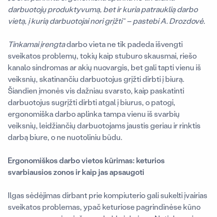
darbuotojų produktyvumą, bet ir kuria patrauklią darbo
vietą, į kurią darbuotojai nori grįžti“ – pastebi A. Drozdovė.
Tinkamai įrengta
darbo vieta ne tik padeda išvengti
sveikatos problemų, tokių kaip stuburo skausmai, riešo
kanalo sindromas ar akių nuovargis, bet gali tapti vienu iš
veiksnių, skatinančiu darbuotojus grįžti dirbti į biurą.
Šiandien įmonės vis dažniau svarsto, kaip paskatinti
darbuotojus sugrįžti dirbti atgal į biurus, o patogi,
ergonomiška darbo aplinka tampa vienu iš svarbių
veiksnių, leidžiančių darbuotojams jaustis geriau ir rinktis
darbą biure, o ne nuotoliniu būdu.
Ergonomiškos darbo vietos kūrimas: keturios
svarbiausios zonos ir kaip jas apsaugoti
Ilgas sėdėjimas dirbant prie kompiuterio gali sukelti įvairias
sveikatos problemas, ypač keturiose pagrindinėse kūno