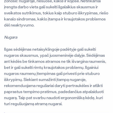
zonose: nugaroje, riešuose, kakle ir kojose. Netinkamai
įrengta darbo vieta gali sukelti ilgalaikius skausmus ir
sveikatos sutrikimus, tokius kaip stuburo iškrypimas, riešo
kanalo sindromas, kaklo įtampa ir kraujotakos problemos
dėl neaktyvumo.
Nugara
Ilgas sėdėjimas netaisyklingoje padėtyje gali sukelti
nugaros skausmus, ypač juosmeninėje dalyje. Sėdėjimas
ant kėdės be tinkamos atramos ne tik išvargina raumenis,
bet ir gali sukelti rimtų kraujotakos problemų. Ilgainiui
nugaros raumenų įtempimas gali privesti prie stuburo
iškrypimų. Siekiant sumažinti įtampą nugaroje,
rekomenduojama reguliariai daryti pertraukėles ir atlikti
paprastus tempimo pratimus, padedančius atpalaiduoti
nugarą. Taip pat svarbu naudoti ergonomišką kėdę, kuri
turi reguliuojamą atramą nugarai.