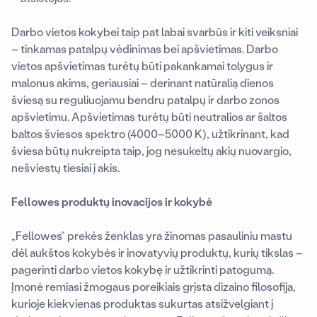
Darbo vietos kokybei taip pat labai svarbūs ir kiti veiksniai
– tinkamas patalpų vėdinimas bei apšvietimas. Darbo
vietos apšvietimas turėtų būti pakankamai tolygus ir
malonus akims, geriausiai – derinant natūralią dienos
šviesą su reguliuojamu bendru patalpų ir darbo zonos
apšvietimu. Apšvietimas turėtų būti neutralios ar šaltos
baltos šviesos spektro (4000–5000 K), užtikrinant, kad
šviesa būtų nukreipta taip, jog nesukeltų akių nuovargio,
nešviestų tiesiai į akis.
Fellowes produktų inovacijos ir kokybė
„Fellowes“ prekės ženklas yra žinomas pasauliniu mastu
dėl aukštos kokybės ir inovatyvių produktų, kurių tikslas –
pagerinti darbo vietos kokybę ir užtikrinti patogumą.
Įmonė remiasi žmogaus poreikiais grįsta dizaino filosofija,
kurioje kiekvienas produktas sukurtas atsižvelgiant į