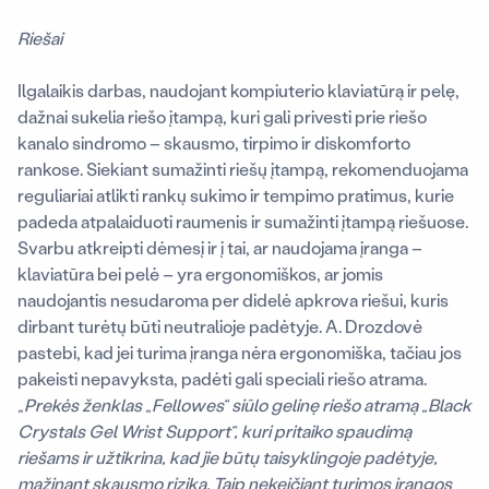
Riešai
Ilgalaikis darbas, naudojant kompiuterio klaviatūrą ir pelę,
dažnai sukelia riešo įtampą, kuri gali privesti prie riešo
kanalo sindromo – skausmo, tirpimo ir diskomforto
rankose. Siekiant sumažinti riešų įtampą, rekomenduojama
reguliariai atlikti rankų sukimo ir tempimo pratimus, kurie
padeda atpalaiduoti raumenis ir sumažinti įtampą riešuose.
Svarbu atkreipti dėmesį ir į tai, ar naudojama įranga –
klaviatūra bei pelė – yra ergonomiškos, ar jomis
naudojantis nesudaroma per didelė apkrova riešui, kuris
dirbant turėtų būti neutralioje padėtyje. A. Drozdovė
pastebi, kad jei turima įranga nėra ergonomiška, tačiau jos
pakeisti nepavyksta, padėti gali speciali riešo atrama.
„Prekės ženklas „Fellowes“ siūlo gelinę riešo atramą „Black
Crystals Gel Wrist Support“, kuri pritaiko spaudimą
riešams ir užtikrina, kad jie būtų taisyklingoje padėtyje,
mažinant skausmo riziką. Taip nekeičiant turimos įrangos