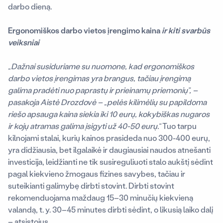
darbo dieną.
Ergonomiškos darbo vietos įrengimo kaina
ir kiti svarbūs
veiksniai
„Dažnai susiduriame su nuomone, kad ergonomiškos
darbo vietos įrengimas yra brangus, tačiau įrengimą
galima pradėti nuo paprastų ir prieinamų priemonių”, –
pasakoja Aistė Drozdovė
– „
pelės kilimėlių su papildoma
riešo apsauga kaina siekia iki 10 eurų, kokybiškas nugaros
ir kojų atramas galima įsigyti už 40-50 eurų.“
Tuo tarpu
kilnojami stalai, kurių kainos prasideda nuo 300-400 eurų,
yra didžiausia, bet ilgalaikė ir daugiausiai naudos atnešanti
investicija, leidžianti ne tik susireguliuoti stalo aukštį sėdint
pagal kiekvieno žmogaus fizines savybes, tačiau ir
suteikianti galimybę dirbti stovint. Dirbti stovint
rekomenduojama maždaug 15–30 minučių kiekvieną
valandą, t. y. 30–45 minutes dirbti sėdint, o likusią laiko dalį
– atsistojus.