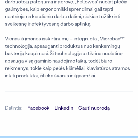
darbuotojų patogumą ir gerovę. „Fellowes“ nuolat plečia
galimybes, kaip ergonomiški sprendimai gali tapti
neatsiejama kasdienio darbo dalimi, siekiant užtikrinti
sveikesnę ir efektyvesnę darbo aplinką.
Vienas iš įmonės išskirtinumų – integruota „Microban®“
technologija, apsauganti produktus nuo kenksmingų
bakterijų kaupimosi. Ši technologija užtikrina nuolatinę
apsaugą visą gaminio naudojimo laiką, todėl biuro
reikmenys, tokie kaip pelės kilimėliai, klaviatūros atramos
ir kiti produktai, išlieka švarūs ir ilgaamžiai.
Dalintis:
Facebook
LinkedIn
Gauti nuorodą