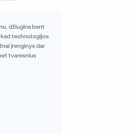
mu, džiugina bent
a, kad technologijos
žnai įrenginys dar
bet tvaresnius