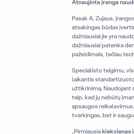
Atnaujinta įranga nau
Pasak A. Zujaus, įrango
atsakingas būdas įvertin
dažniausiai jie yra naudo
dažniausiai patenka demo
pažeidimais, tačiau techn
Specialisto teigimu, vis
laikantis standartizuot
užtikrinimą. Naudojant 
taip, kad jų nebūtų įm
apsaugos reikalavimus. T
tvarkingas, bet ir saugu
„Pirmiausia
kiekvienas 