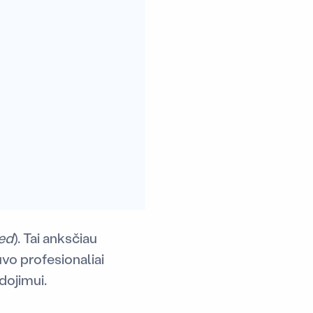
ed
). Tai anksčiau
uvo profesionaliai
udojimui.