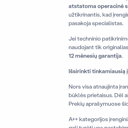
atstatoma operacinė si
užtikrinantis, kad įrengi
pasakoja specialistas.
Jei techninio patikrin
naudojant tik originali
12 mėnesių garantija
.
Išsirinkti tinkamiausią
Nors visa atnaujinta įran
būklės prietaisus. Dėl
Prekių aprašymuose šio
A++ kategorijos įrengini
gali turėti vos pastebim