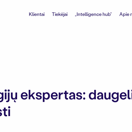
Klientai
Tiekėjai
„Intelligence hub“
Apie 
ijų ekspertas: daugeli
ti