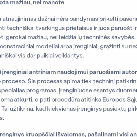
dota mažiau, nei manote
s atnaujinimas dažnai nėra bandymas prikelti pasenu
ti techniškai tvarkingus prietaisus ir juos paruošt
ti gerokai mažiau, nei leidžia jų techninės savybės. 
nstraciniai modeliai arba įrenginiai, grąžinti su n
iškai vis dar puikiai veikiantys.
i
įrenginiai antriniam naudojimui paruošiami auto
o proceso. Šis procesas apima tiek techninį patikri
specialias programas, įrenginiuose esantys duomen
anoma atkurti, o pati procedūra atitinka Europos 
ai užtikrina, kad kiekvienas įrenginys pasiektų pirk
s.
įrenginys kruopščiai išvalomas, pašalinami visi 