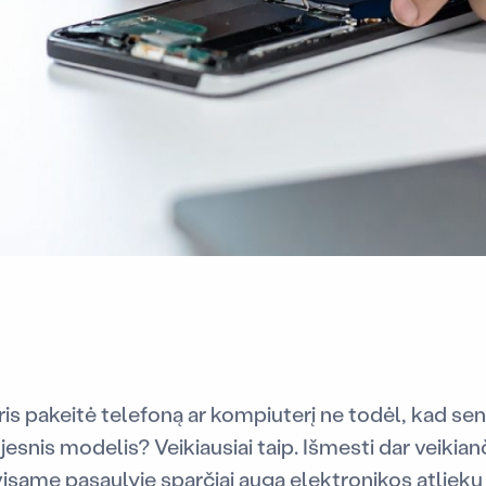
is pakeitė telefoną ar kompiuterį ne todėl, kad sen
esnis modelis? Veikiausiai taip. Išmesti dar veikian
visame pasaulyje sparčiai auga elektronikos atliekų 