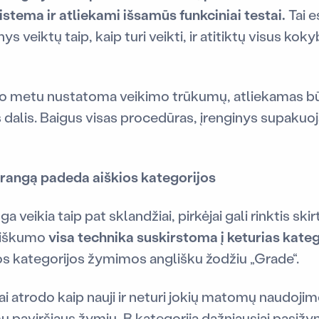
stema ir atliekami išsamūs funkciniai testai.
Tai e
nys veiktų taip, kaip turi veikti, ir atitiktų visus ko
imo metu nustatoma veikimo trūkumų, atliekamas b
as dalis. Baigus visas procedūras, įrenginys supakuo
 įrangą padeda aiškios kategorijos
ga veikia taip pat sklandžiai, pirkėjai gali rinktis ski
 aiškumo
visa technika suskirstoma į keturias katego
s kategorijos žymimos anglišku žodžiu „Grade“.
ai atrodo kaip nauji ir neturi jokių matomų naudoji
ų paviršiaus žymių, B kategorija dažniausiai pasižy