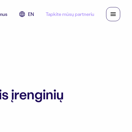
mus
EN
Tapkite mūsų partneriu
s įrenginių