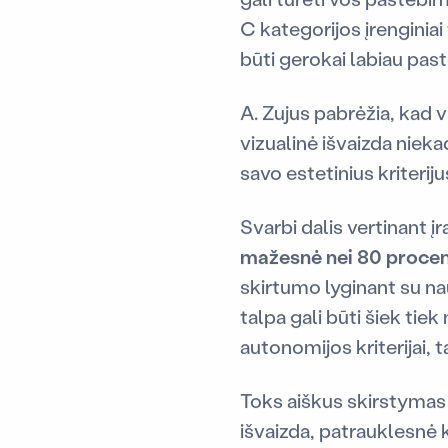
C kategorijos įrenginiai 
būti gerokai labiau past
A. Zujus pabrėžia, kad vi
vizualinė išvaizda nieka
savo estetinius kriteri
Svarbi dalis vertinant į
mažesnė nei 80 proce
skirtumo lyginant su na
talpa gali būti šiek tiek
autonomijos kriterijai, 
Toks aiškus skirstymas l
išvaizda, patrauklesnė 