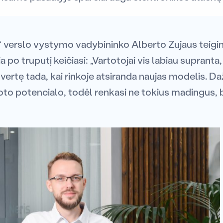
 verslo vystymo vadybininko Alberto Zujaus teigi
ja po truputį keičiasi: „Vartotojai vis labiau suprant
vertę tada, kai rinkoje atsiranda naujas modelis. Da
oto potencialo, todėl renkasi ne tokius madingus, 