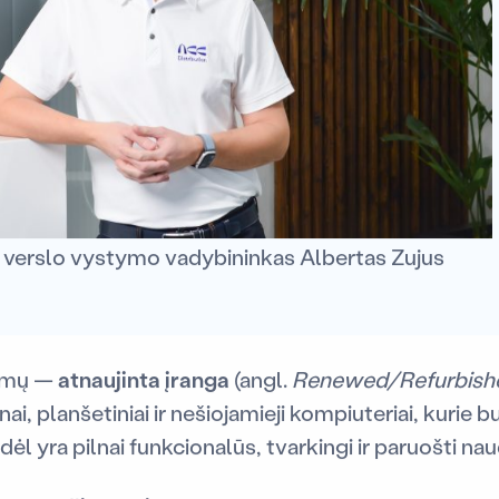
 verslo vystymo vadybininkas Albertas Zujus
kimų —
atnaujinta įranga
(angl.
Renewed/Refurbish
ai, planšetiniai ir nešiojamieji kompiuteriai, kurie b
 todėl yra pilnai funkcionalūs, tvarkingi ir paruošti na