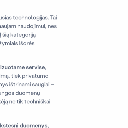
sias technologijas. Tai
i naujam naudojimui, nes
Į šią kategoriją
ežymiais išorės
rizuotame servise
,
nimą, tiek privatumo
ys ištrinami saugiai –
Sąjungos duomenų
ėją ne tik techniškai
ankstesni duomenys,