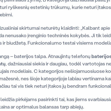
turi ryškesnių estetinių trūkumų, kurie neturi įtakos 
ebimi.
zualiniai skirtumai neturėtų klaidinti: „Kalbant apie 
da nenusako įrenginio techninės kokybės. Ji tik leid
jus ir biudžetą. Funkcionalumo testai visiems modeli
rangą – baterijos talpa. Atnaujintų telefonų
baterijo
ntų
, dažniausiai siekia ir daugiau, todėl vartotojas 
ujais modeliais. C kategorijos nešiojamuosiuose k
 mažesnė, nes šioje kategorijoje labiau vertinama kai
tačiau tai vis tiek neturi įtakos jų bendram funkciona
eidžia pirkėjams pasirinkti tai, kas jiems svarbiausi
kaina ar optimalus balansas tarp abiejų.