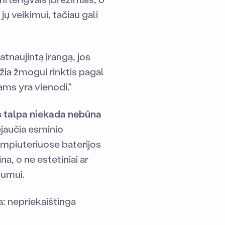
jų veikimui, tačiau gali
atnaujintą įrangą, jos
žia žmogui rinktis pagal
ams yra vienodi.“
s talpa niekada nebūna
nejaučia esminio
ompiuteriuose baterijos
na, o ne estetiniai ar
lumui.
a: nepriekaištinga