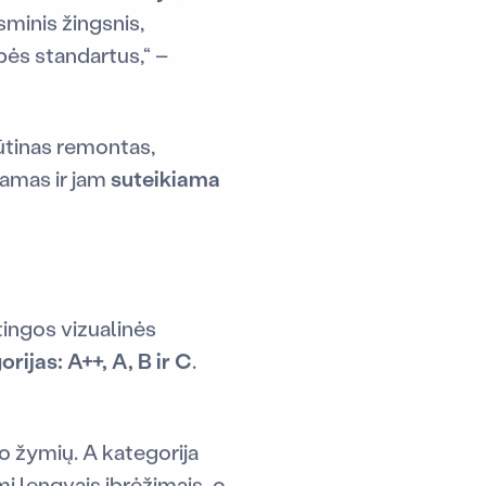
sminis žingsnis,
kybės standartus,“ –
ūtinas remontas,
jamas ir jam
suteikiama
rtingos vizualinės
rijas: A++, A, B ir C
.
mo žymių. A kategorija
mi lengvais įbrėžimais, o