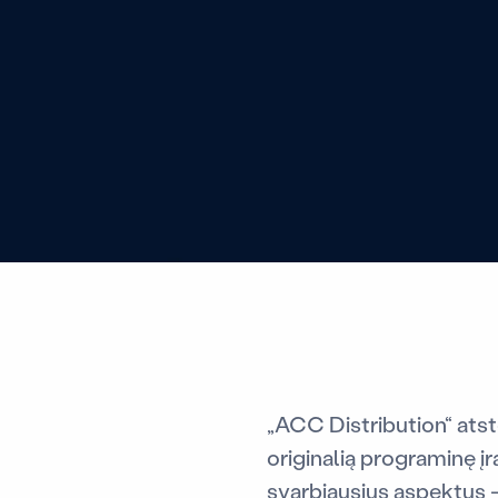
„ACC Distribution“ ats
originalią programinę į
svarbiausius aspektus 