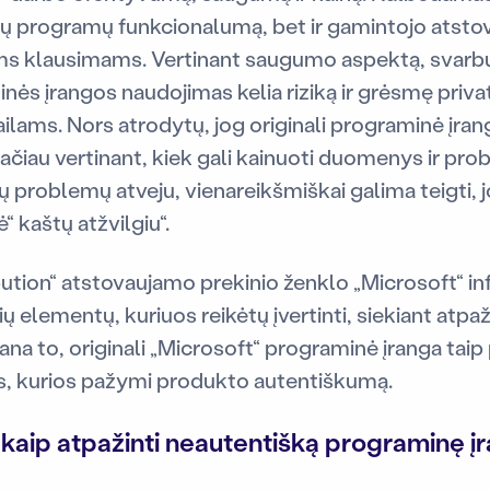
ų programų funkcionalumą, bet ir gamintojo atstov
ms klausimams. Vertinant saugumo aspektą, svarbu
nės įrangos naudojimas kelia riziką ir grėsmę priv
lams. Nors atrodytų, jog originali programinė įran
tačiau vertinant, kiek gali kainuoti duomenys ir pr
ų problemų atveju, vienareikšmiškai galima teigti, 
“ kaštų atžvilgiu“.
tion“ atstovaujamo prekinio ženklo „Microsoft“ in
sių elementų, kuriuos reikėtų įvertinti, siekiant atpa
na to, originali „Microsoft“ programinė įranga taip
, kurios pažymi produkto autentiškumą.
 kaip atpažinti neautentišką programinę į