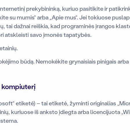
 internetinį prekybininką, kuriuo pasitikite ir patikrin
kite su mumis“ arba „Apie mus“. Jei tokiuose pusla
 tai dažnai reiškia, kad programinės įrangos klasto
ri atskleisti savo įmonės tapatybės.
tainių.
ėjimo būdą. Nemokėkite grynaisiais pinigais arba t
 kompiuterį
soft“ etiketė) – tai etiketė, žyminti originalias „Mi
ginių, kuriuose iš anksto įdiegta arba licencijuota 
istema.