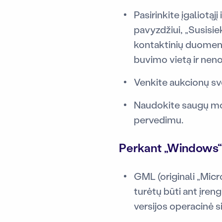
Pasirinkite įgaliotąjį
pavyzdžiui, „Susisie
kontaktinių duomenų,
buvimo vietą ir neno
Venkite aukcionų sve
Naudokite saugų mok
pervedimu.
Perkant „Windows“
GML (originali „Micro
turėtų būti ant įren
versijos operacinė s