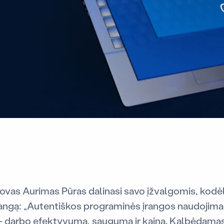
tovas Aurimas Pūras dalinasi savo įžvalgomis, kodė
rangą: „Autentiškos programinės įrangos naudojima
– darbo efektyvumą, saugumą ir kainą. Kalbėdamas