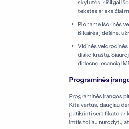
skylutės ir išilgai i
tekstas ar skaičiai 
Ploname išorinės vei
iš kairės į dešinę, u
Vidinės veidrodinės 
disko kraštą. Siauro
didesnę, esančią IMB.
Programinės įrango
Programinės įrangos pi
Kita vertus, daugiau dė
patikrinti sertifikato 
imtis toliau nurodytų 