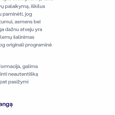
ų palaikymą, iškilus
 paminėti, jog
atumui, asmens bei
ga dažnu atveju yra
oblemų šalinimas
jog originali programinė
formacija, galima
žinti neautentišką
 pat pasižymi
rangą