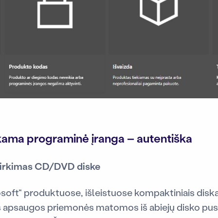
erkama programinė įranga – autentiška
pirkimas CD/DVD diske
soft“ produktuose, išleistuose kompaktiniais disk
apsaugos priemonės matomos iš abiejų disko pusių