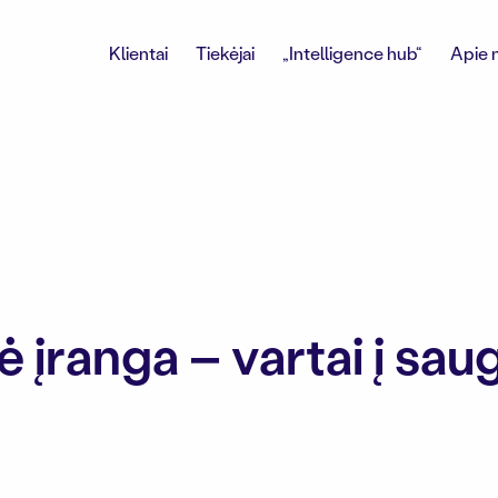
Klientai
Tiekėjai
„Intelligence hub“
Apie 
 įranga – vartai į sau