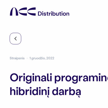
Straipsnis
1 gruodžio, 2022
Originali programinė
hibridinį darbą