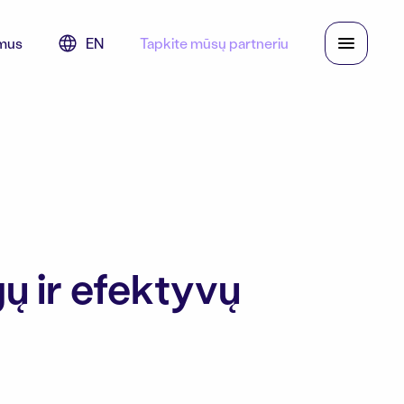
mus
EN
Tapkite mūsų partneriu
gų ir efektyvų