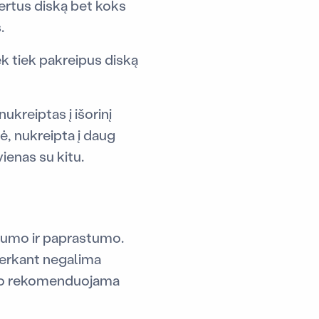
pvertus diską bet koks
.
ek tiek pakreipus diską
ukreiptas į išorinį
ė, nukreipta į daug
ienas su kitu.
gumo ir paprastumo.
 perkant negalima
l to rekomenduojama