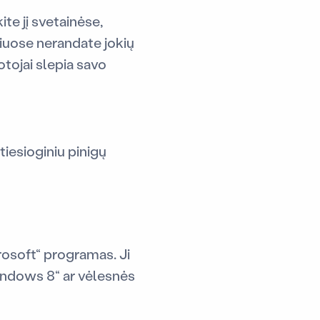
kite jį svetainėse,
piuose nerandate jokių
tojai slepia savo
iesioginiu pinigų
crosoft“ programas. Ji
„Windows 8“ ar vėlesnės