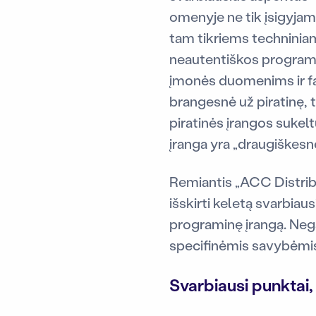
omenyje ne tik įsigyjam
tam tikriems techninia
neautentiškos programi
įmonės duomenims ir fai
brangesnė už piratinę, 
piratinės įrangos sukelt
įranga yra „draugiškesnė
Remiantis „ACC Distribu
išskirti keletą svarbiau
programinę įrangą. Nega
specifinėmis savybėmis
Svarbiausi punktai,