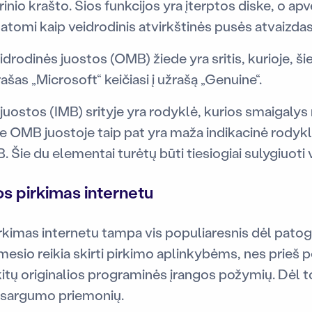
šorinio krašto. Šios funkcijos yra įterptos diske, o a
matomi kaip veidrodinis atvirkštinės pusės atvaizdas
drodinės juostos (OMB) žiede yra sritis, kurioje, ši
žrašas „Microsoft“ keičiasi į užrašą „Genuine“.
juostos (IMB) srityje yra rodyklė, kurios smaigalys n
je OMB juostoje taip pat yra maža indikacinė rodykl
 Šie du elementai turėtų būti tiesiogiai sulygiuoti v
s pirkimas internetu
rkimas internetu tampa vis populiaresnis dėl pato
mesio reikia skirti pirkimo aplinkybėms, nes prieš
ar kitų originalios programinės įrangos požymių. Dė
atsargumo priemonių.