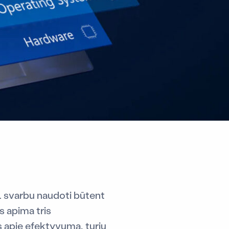
l svarbu naudoti būtent
s apima tris
 apie efektyvumą, turiu