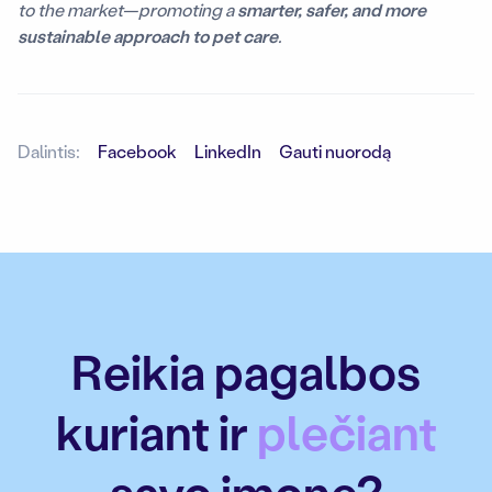
to the market—promoting a
smarter, safer, and more
sustainable approach to pet care
.
Dalintis:
Facebook
LinkedIn
Gauti nuorodą
Reikia pagalbos
kuriant ir
plečiant
savo įmonę?