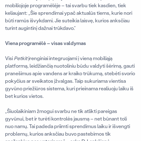
mobiliojoje programėlėje – tai svarbu tiek kasdien, tiek
keliaujant: „Šie sprendimai ypač aktualūs tiems, kurie nori
būti ramūs išvykdami. Jie suteikia laisvę, kurios anksčiau
turint augintinį dažnai trūkdavo.“
Viena programėlė – visas valdymas
Visi
Petkit
įrenginiai integruojami į vieną mobiliąją
platformą, leidžiančią nuotoliniu būdu valdyti šėrimą, gauti
pranešimus apie vandens ar kraiko trūkumą, stebėti svorio
pokyčius ar sveikatos įžvalgas. Taip sukuriama vientisa
gyvūno priežiūros sistema, kuri prieinama realiuoju laiku iš
bet kurios vietos.
„Šiuolaikiniam žmogui svarbu ne tik atlikti pareigas
gyvūnui, bet ir turėti kontrolės jausmą – net būnant toli
nuo namų. Tai padeda priimti sprendimus laiku ir išvengti
problemų, kurios anksčiau buvo pastebimos tik