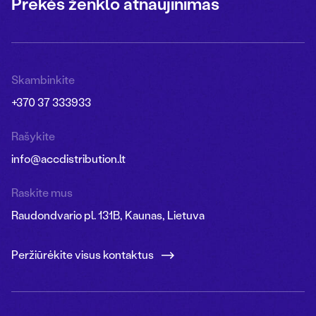
Prekės ženklo atnaujinimas
Skambinkite
+370 37 333933
Rašykite
info@accdistribution.lt
Raskite mus
Raudondvario pl. 131B, Kaunas, Lietuva
Peržiūrėkite visus kontaktus