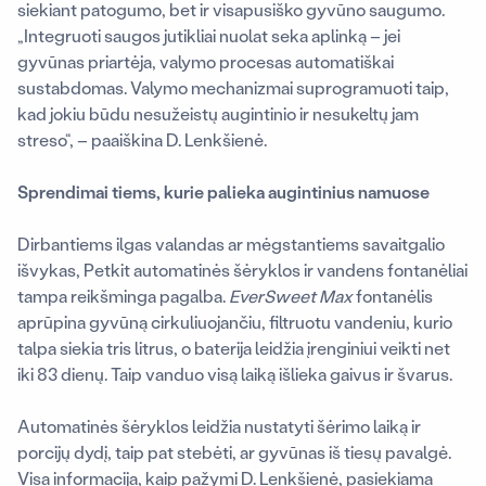
siekiant patogumo, bet ir visapusiško gyvūno saugumo.
„Integruoti saugos jutikliai nuolat seka aplinką – jei
gyvūnas priartėja, valymo procesas automatiškai
sustabdomas. Valymo mechanizmai suprogramuoti taip,
kad jokiu būdu nesužeistų augintinio ir nesukeltų jam
streso“, – paaiškina D. Lenkšienė.
Sprendimai tiems, kurie palieka augintinius namuose
Dirbantiems ilgas valandas ar mėgstantiems savaitgalio
išvykas, Petkit automatinės šėryklos ir vandens fontanėliai
tampa reikšminga pagalba.
EverSweet Max
fontanėlis
aprūpina gyvūną cirkuliuojančiu, filtruotu vandeniu, kurio
talpa siekia tris litrus, o baterija leidžia įrenginiui veikti net
iki 83 dienų. Taip vanduo visą laiką išlieka gaivus ir švarus.
Automatinės šėryklos leidžia nustatyti šėrimo laiką ir
porcijų dydį, taip pat stebėti, ar gyvūnas iš tiesų pavalgė.
Visa informacija, kaip pažymi D. Lenkšienė, pasiekiama