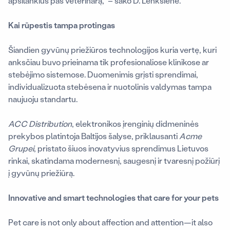
apsilankius pas veterinarą,“ – sako D. Lenkšienė.
Kai rūpestis tampa protingas
Šiandien gyvūnų priežiūros technologijos kuria vertę, kuri
anksčiau buvo prieinama tik profesionaliose klinikose ar
stebėjimo sistemose. Duomenimis grįsti sprendimai,
individualizuota stebėsena ir nuotolinis valdymas tampa
naujuoju standartu.
ACC Distribution
, elektronikos įrenginių didmeninės
prekybos platintoja Baltijos šalyse, priklausanti
Acme
Grupei
, pristato šiuos inovatyvius sprendimus Lietuvos
rinkai, skatindama modernesnį, saugesnį ir tvaresnį požiūrį
į gyvūnų priežiūrą.
Innovative and
smart technologies that care for your pets
Pet care is not only about affection and attention—it also