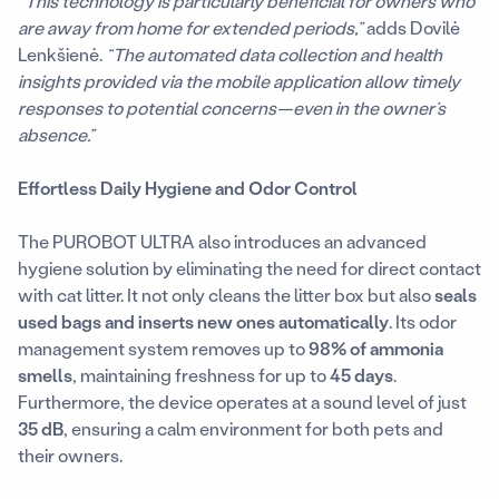
“This technology is particularly beneficial for owners who
are away from home for extended periods,”
adds Dovilė
Lenkšienė.
“The automated data collection and health
insights provided via the mobile application allow timely
responses to potential concerns—even in the owner’s
absence.”
Effortless Daily Hygiene and Odor Control
The PUROBOT ULTRA also introduces an advanced
hygiene solution by eliminating the need for direct contact
with cat litter. It not only cleans the litter box but also
seals
used bags and inserts new ones automatically
. Its odor
management system removes up to
98% of ammonia
smells
, maintaining freshness for up to
45 days
.
Furthermore, the device operates at a sound level of just
35 dB
, ensuring a calm environment for both pets and
their owners.