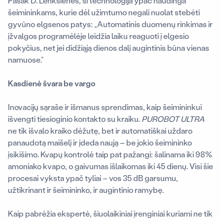
Pasak D. Lenkšienės, ši technologija ypač naudinga
šeimininkams, kurie dėl užimtumo negali nuolat stebėti
gyvūno elgsenos patys: „Automatinis duomenų rinkimas ir
įžvalgos programėlėje leidžia laiku reaguoti į elgesio
pokyčius, net jei didžiąją dienos dalį augintinis būna vienas
namuose.“
Kasdienė švara be vargo
Inovacijų sąraše ir išmanus sprendimas, kaip šeimininkui
išvengti tiesioginio kontakto su kraiku.
PUROBOT ULTRA
ne tik išvalo kraiko dėžutę, bet ir automatiškai uždaro
panaudotą maišelį ir įdeda naują – be jokio šeimininko
įsikišimo. Kvapų kontrolė taip pat pažangi: šalinama iki 98%
amoniako kvapo, o gaivumas išlaikomas iki 45 dienų. Visi šie
procesai vyksta ypač tyliai – vos 35 dB garsumu,
užtikrinant ir šeimininko, ir augintinio ramybę.
Kaip pabrėžia ekspertė, šiuolaikiniai įrenginiai kuriami ne tik