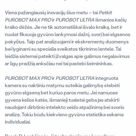
Viena pažangiausių inovacijų šiuo metu – tai
Petkit
PUROBOT MAX PRO
ir
PUROBOT
ULTRA
išmanios kačių
kraiko dėžės. Jie ne tik automatiškai išvalo kraiką, bet ir
nuolat fiksuoja gyvūno lankymosi dažnį, svorį bei elgsenos
pokyčius. Taip pat analizuojami ir ekskrementų duomenys
bei lyginami su specialia sveikatos tikrinimo lentele. Tai
leidžia sistemai pateikti įžvalgas apie galimus negalavimus
ar ligų pradžią anksčiau nei tai pastebi šeimininkas.
PUROBOT MAX PRO
ir
PUROBOT
ULTRA
integruota
kamera su naktiniu matymu suteikia galimybę stebėti
gyvūno elgseną bet kuriuo paros metu. Jei namuose
gyvena kelios katės, išmanieji tualetai geba jas atskirti
naudojant dirbtinio intelekto veido atpažinimą bei svorio
analizę. Tokiu būdu kiekvieno gyvūno statistika sekama
individualiai.