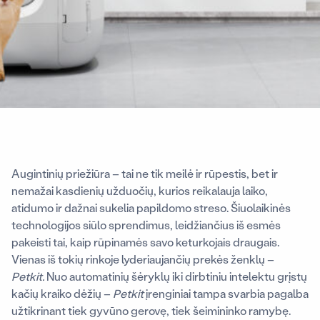
Augintinių priežiūra – tai ne tik meilė ir rūpestis, bet ir
nemažai kasdienių užduočių, kurios reikalauja laiko,
atidumo ir dažnai sukelia papildomo streso. Šiuolaikinės
technologijos siūlo sprendimus, leidžiančius iš esmės
pakeisti tai, kaip rūpinamės savo keturkojais draugais.
Vienas iš tokių rinkoje lyderiaujančių prekės ženklų –
Petkit.
Nuo automatinių šėryklų iki dirbtiniu intelektu grįstų
kačių kraiko dėžių –
Petkit
įrenginiai tampa svarbia pagalba
užtikrinant tiek gyvūno gerovę, tiek šeimininko ramybę.