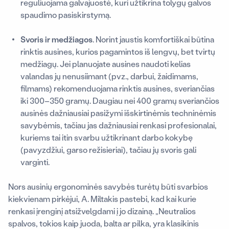
reguliuojama galvajuostė, kuri užtikrina tolygų galvos
spaudimo pasiskirstymą.
Svoris ir medžiagos
. Norint jaustis komfortiškai būtina
rinktis ausines, kurios pagamintos iš lengvų, bet tvirtų
medžiagų. Jei planuojate ausines naudoti kelias
valandas jų nenusiimant (pvz., darbui, žaidimams,
filmams) rekomenduojama rinktis ausines, sveriančias
iki 300–350 gramų. Daugiau nei 400 gramų sveriančios
ausinės dažniausiai pasižymi išskirtinėmis techninėmis
savybėmis, tačiau jas dažniausiai renkasi profesionalai,
kuriems tai itin svarbu užtikrinant darbo kokybę
(pavyzdžiui, garso režisieriai), tačiau jų svoris gali
varginti.
Nors ausinių ergonominės savybės turėtų būti svarbios
kiekvienam pirkėjui, A. Miltakis pastebi, kad kai kurie
renkasi įrenginį atsižvelgdami į jo dizainą. „Neutralios
spalvos, tokios kaip juoda, balta ar pilka, yra klasikinis