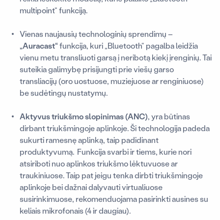
multipoint“ funkciją.
Vienas naujausių technologinių sprendimų –
„Auracast“
funkcija, kuri „Bluetooth“ pagalba leidžia
vienu metu transliuoti garsą į neribotą kiekį įrenginių. Tai
suteikia galimybę prisijungti prie viešų garso
transliacijų (oro uostuose, muziejuose ar renginiuose)
be sudėtingų nustatymų.
Aktyvus triukšmo slopinimas (ANC)
, yra būtinas
dirbant triukšmingoje aplinkoje. Ši technologija padeda
sukurti ramesnę aplinką, taip padidinant
produktyvumą. Funkcija svarbi ir tiems, kurie nori
atsiriboti nuo aplinkos triukšmo lėktuvuose ar
traukiniuose. Taip pat jeigu tenka dirbti triukšmingoje
aplinkoje bei dažnai dalyvauti virtualiuose
susirinkimuose, rekomenduojama pasirinkti ausines su
keliais mikrofonais (4 ir daugiau).