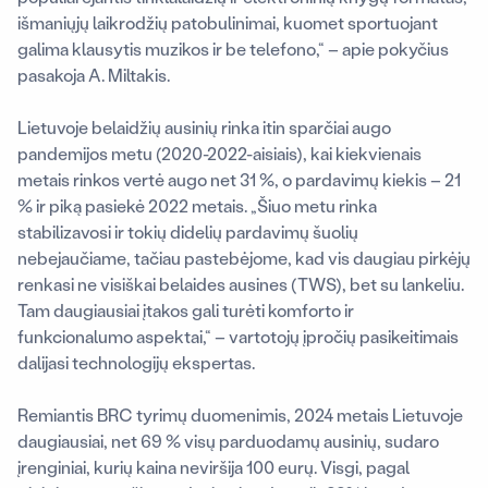
išmaniųjų laikrodžių patobulinimai, kuomet sportuojant
galima klausytis muzikos ir be telefono,“ – apie pokyčius
pasakoja A. Miltakis.
Lietuvoje belaidžių ausinių rinka itin sparčiai augo
pandemijos metu (2020-2022-aisiais), kai kiekvienais
metais rinkos vertė augo net 31 %, o pardavimų kiekis – 21
% ir piką pasiekė 2022 metais. „Šiuo metu rinka
stabilizavosi ir tokių didelių pardavimų šuolių
nebejaučiame, tačiau pastebėjome, kad vis daugiau pirkėjų
renkasi ne visiškai belaides ausines (TWS), bet su lankeliu.
Tam daugiausiai įtakos gali turėti komforto ir
funkcionalumo aspektai
,“ – vartotojų įpročių pasikeitimais
dalijasi technologijų ekspertas.
Remiantis BRC tyrimų duomenimis, 2024 metais Lietuvoje
daugiausiai, net 69 % visų parduodamų ausinių, sudaro
įrenginiai, kurių kaina neviršija 100 eurų. Visgi, pagal