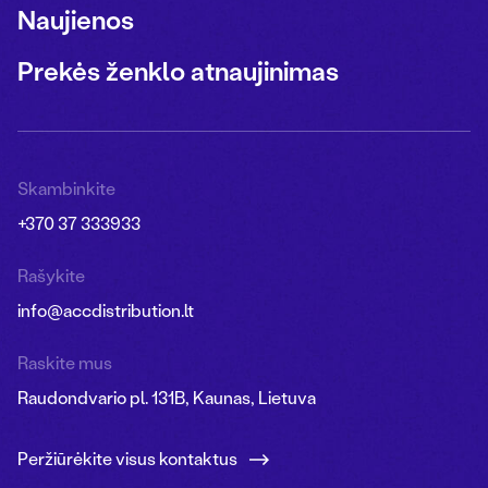
Naujienos
Prekės ženklo atnaujinimas
Skambinkite
+370 37 333933
Rašykite
info@accdistribution.lt
Raskite mus
Raudondvario pl. 131B, Kaunas, Lietuva
Peržiūrėkite visus kontaktus