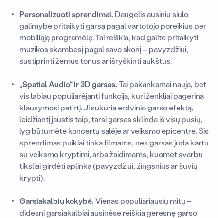
Personalizuoti sprendimai.
Daugelis ausinių siūlo
galimybę pritaikyti garsą pagal vartotojo poreikius per
mobiliąją programėlę. Tai reiškia, kad galite pritaikyti
muzikos skambesį pagal savo skonį – pavyzdžiui,
sustiprinti žemus tonus ar išryškinti aukštus.
„Spatial Audio“ ir 3D garsas.
Tai pakankamai nauja, bet
vis labiau populiarėjanti funkcija, kuri ženkliai pagerina
klausymosi patirtį. Ji sukuria erdvinio garso efektą,
leidžiantį jaustis taip, tarsi garsas sklinda iš visų pusių,
lyg būtumėte koncertų salėje ar veiksmo epicentre. Šis
sprendimas puikiai tinka filmams, nes garsas juda kartu
su veiksmo kryptimi, arba žaidimams, kuomet svarbu
tiksliai girdėti aplinką (pavyzdžiui, žingsnius ar šūvių
kryptį).
Garsiakalbių kokybė.
Vienas populiariausių mitų –
didesni garsiakalbiai ausinėse reiškia geresnę garso