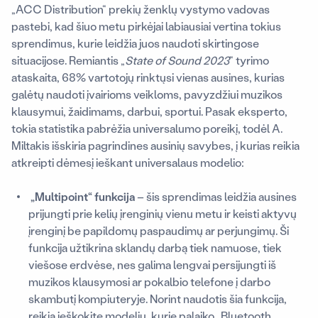
„ACC Distribution“ prekių ženklų vystymo vadovas
pastebi, kad šiuo metu pirkėjai labiausiai vertina tokius
sprendimus, kurie leidžia juos naudoti skirtingose
situacijose. Remiantis „
State of Sound 2023
“ tyrimo
ataskaita, 68% vartotojų rinktųsi vienas ausines, kurias
galėtų naudoti įvairioms veikloms, pavyzdžiui muzikos
klausymui, žaidimams, darbui, sportui. Pasak eksperto,
tokia statistika pabrėžia universalumo poreikį, todėl A.
Miltakis išskiria pagrindines ausinių savybes, į kurias reikia
atkreipti dėmesį ieškant universalaus modelio:
„Multipoint“
funkcija
– šis sprendimas leidžia ausines
prijungti prie kelių įrenginių vienu metu ir keisti aktyvų
įrenginį be papildomų paspaudimų ar perjungimų. Ši
funkcija užtikrina sklandų darbą tiek namuose, tiek
viešose erdvėse, nes galima lengvai persijungti iš
muzikos klausymosi ar pokalbio telefone į darbo
skambutį kompiuteryje. Norint naudotis šia funkcija,
reikia ieškokite modelių, kurie palaiko „Bluetooth