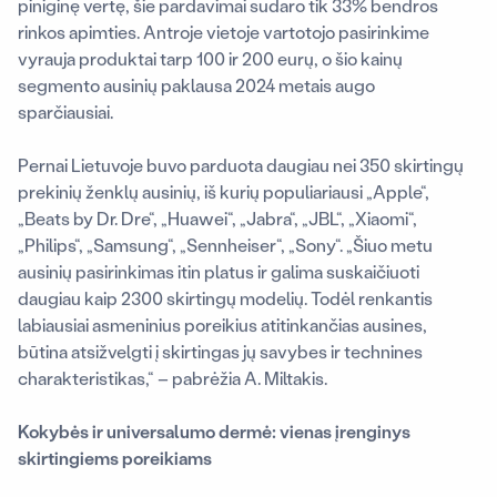
piniginę vertę, šie pardavimai sudaro tik 33% bendros
rinkos apimties. Antroje vietoje vartotojo pasirinkime
vyrauja produktai tarp 100 ir 200 eurų, o šio kainų
segmento ausinių paklausa 2024 metais augo
sparčiausiai.
Pernai Lietuvoje buvo parduota daugiau nei 350 skirtingų
prekinių ženklų ausinių, iš kurių populiariausi „Apple“,
„Beats by Dr. Dre“, „Huawei“, „Jabra“, „JBL“, „Xiaomi“,
„Philips“, „Samsung“, „Sennheiser“, „Sony“. „Šiuo metu
ausinių pasirinkimas itin platus ir galima suskaičiuoti
daugiau kaip 2300 skirtingų modelių. Todėl renkantis
labiausiai asmeninius poreikius atitinkančias ausines,
būtina atsižvelgti į skirtingas jų savybes ir technines
charakteristikas
,“ – pabrėžia A. Miltakis.
Kokybės ir universalumo dermė: vienas įrenginys
skirtingiems poreikiams