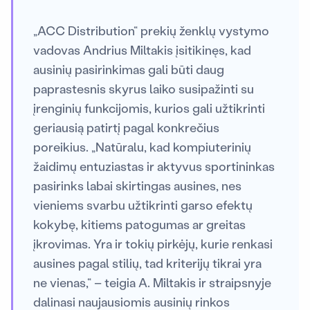
„ACC Distribution“ prekių ženklų vystymo
vadovas Andrius Miltakis įsitikinęs, kad
ausinių pasirinkimas gali būti daug
paprastesnis skyrus laiko susipažinti su
įrenginių funkcijomis, kurios gali užtikrinti
geriausią patirtį pagal konkrečius
poreikius. „Natūralu, kad kompiuterinių
žaidimų entuziastas ir aktyvus sportininkas
pasirinks labai skirtingas ausines, nes
vieniems svarbu užtikrinti garso efektų
kokybę, kitiems patogumas ar greitas
įkrovimas. Yra ir tokių pirkėjų, kurie renkasi
ausines pagal stilių, tad kriterijų tikrai yra
ne vienas,“ – teigia A. Miltakis ir straipsnyje
dalinasi naujausiomis ausinių rinkos