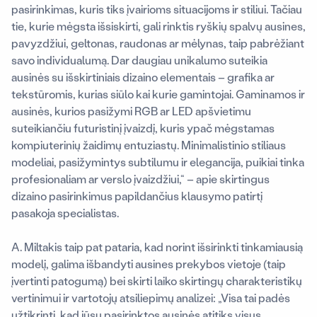
pasirinkimas, kuris tiks įvairioms situacijoms ir stiliui. Tačiau
tie, kurie mėgsta išsiskirti, gali rinktis ryškių spalvų ausines,
pavyzdžiui, geltonas, raudonas ar mėlynas, taip pabrėžiant
savo individualumą. Dar daugiau unikalumo suteikia
ausinės su išskirtiniais dizaino elementais – grafika ar
tekstūromis, kurias siūlo kai kurie gamintojai. Gaminamos ir
ausinės, kurios pasižymi RGB ar LED apšvietimu
suteikiančiu futuristinį įvaizdį, kuris ypač mėgstamas
kompiuterinių žaidimų entuziastų. Minimalistinio stiliaus
modeliai, pasižymintys subtilumu ir elegancija, puikiai tinka
profesionaliam ar verslo įvaizdžiui
,“ – apie
skirtingus
dizaino pasirinkimus papildančius klausymo patirtį
pasakoja specialistas.
A.
Miltakis taip pat pataria, kad norint išsirinkti tinkamiausią
modelį, galima išbandyti ausines prekybos vietoje (taip
įvertinti patogumą) bei skirti laiko skirtingų charakteristikų
vertinimui ir vartotojų atsiliepimų analizei: „Visa tai padės
užtikrinti, kad jūsų pasirinktos ausinės atitiks visus