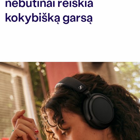
nebūtinai reiškia
kokybišką garsą