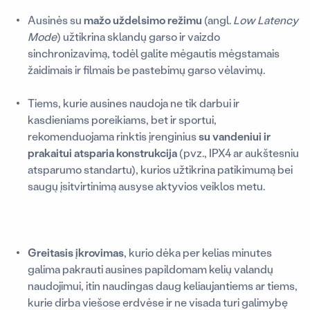
Ausinės su
mažo uždelsimo režimu
(angl.
Low Latency
Mode
) užtikrina sklandų garso ir vaizdo
sinchronizavimą, todėl galite mėgautis mėgstamais
žaidimais ir filmais be pastebimų garso vėlavimų.
Tiems, kurie ausines naudoja ne tik darbui ir
kasdieniams poreikiams, bet ir sportui,
rekomenduojama rinktis įrenginius
su vandeniui ir
prakaitui atsparia konstrukcija
(pvz., IPX4 ar aukštesniu
atsparumo standartu), kurios užtikrina patikimumą bei
saugų įsitvirtinimą ausyse aktyvios veiklos metu.
Greitasis įkrovimas
, kurio dėka per kelias minutes
galima pakrauti ausines papildomam kelių valandų
naudojimui, itin naudingas daug keliaujantiems ar tiems,
kurie dirba viešose erdvėse ir ne visada turi galimybę