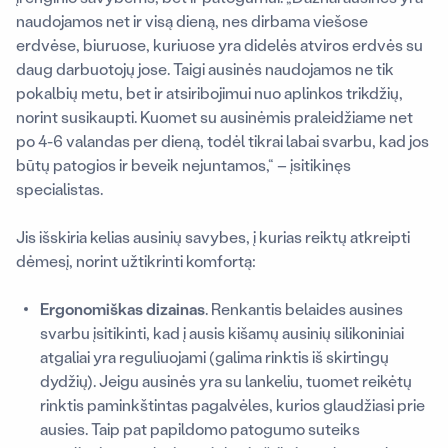
naudojamos net ir visą dieną, nes dirbama viešose
erdvėse, biuruose, kuriuose yra didelės atviros erdvės su
daug darbuotojų jose. Taigi ausinės naudojamos ne tik
pokalbių metu, bet ir atsiribojimui nuo aplinkos trikdžių,
norint susikaupti. Kuomet su ausinėmis praleidžiame net
po 4-6 valandas per dieną, todėl tikrai labai svarbu, kad jos
būtų patogios ir beveik nejuntamos
,“ – įsitikinęs
specialistas.
Jis išskiria kelias ausinių savybes, į kurias reiktų atkreipti
dėmesį, norint užtikrinti komfortą:
Ergonomiškas dizainas
. Renkantis belaides ausines
svarbu įsitikinti, kad į ausis kišamų ausinių silikoniniai
atgaliai yra reguliuojami (galima rinktis iš skirtingų
dydžių). Jeigu ausinės yra su lankeliu, tuomet reikėtų
rinktis paminkštintas pagalvėles, kurios glaudžiasi prie
ausies. Taip pat papildomo patogumo suteiks