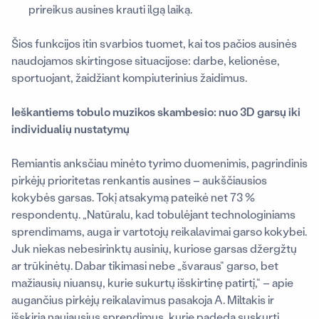
prireikus ausines krauti ilgą laiką.
Šios funkcijos itin svarbios tuomet, kai tos pačios ausinės
naudojamos skirtingose situacijose: darbe, kelionėse,
sportuojant, žaidžiant kompiuterinius žaidimus.
Ieškantiems tobulo muzikos skambesio: nuo 3D garsų iki
individualių nustatymų
Remiantis anksčiau minėto tyrimo duomenimis, pagrindinis
pirkėjų prioritetas renkantis ausines – aukščiausios
kokybės garsas. Tokį atsakymą pateikė net 73 %
respondentų. „Natūralu, kad tobulėjant technologiniams
sprendimams, auga ir vartotojų reikalavimai garso kokybei.
Juk niekas nebesirinktų ausinių, kuriose garsas džergžtų
ar trūkinėtų. Dabar tikimasi nebe „švaraus“ garso, bet
mažiausių niuansų, kurie sukurtų išskirtinę patirtį
,“ – apie
augančius pirkėjų reikalavimus pasakoja A. Miltakis ir
išskiria naujausius sprendimus, kurie padeda suskurti