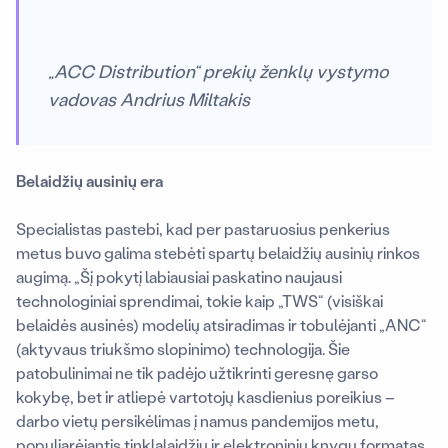
„ACC Distribution“ prekių ženklų vystymo
vadovas Andrius Miltakis
Belaidžių ausinių era
Specialistas pastebi, kad per pastaruosius penkerius
metus buvo galima stebėti spartų belaidžių ausinių rinkos
augimą. „Šį pokytį labiausiai paskatino naujausi
technologiniai sprendimai, tokie kaip „TWS“ (visiškai
belaidės ausinės) modelių atsiradimas ir tobulėjanti „ANC“
(aktyvaus triukšmo slopinimo) technologija. Šie
patobulinimai ne tik padėjo užtikrinti geresnę garso
kokybę, bet ir atliepė vartotojų kasdienius poreikius
–
darbo vietų persikėlimas į namus pandemijos metu,
populiarėjantis tinklalaidžių ir elektroninių knygų formatas,