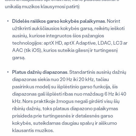
unikalią muzikos klausymosi patirtį:
Didelės raiškos garso kokybės palaikymas
. Norint
užtikrinti aukščiausios kokybės garsą, reikėtų ieškoti
ausinių, kuriose integruotos šios pažangios
technologijos: aptX HD, aptX Adaptive, LDAC, LC3 ar
AAC (tik iOS), kurios suteikia gilesnį ir turtingesnį
garsą.
Platus dažnių diapazonas
. Standartinis ausinių dažnių
diapazonas siekia nuo 20 Hz iki 20 kHz, tačiau
pasirinkus modelį su išplėstinio garso funkcija, šis
diapazonas gali išplėsti ribas nuo maždaug 6 Hz iki 40
kHz. Nors praktikoje žmogus negali girdėti visų šių
ribinių dažnių, toks plataus diapazono palaikymas
prisideda prie turtingesnės ir detalesnės garso
kokybės, suteikdamas daugiau spalvų ir aiškumo
klausantis muzikos.