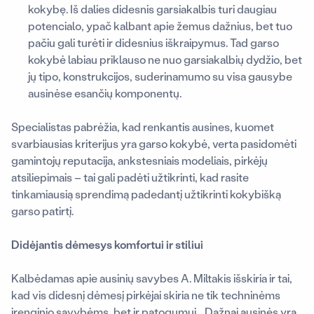
kokybę. Iš dalies didesnis garsiakalbis turi daugiau
potencialo, ypač kalbant apie žemus dažnius, bet tuo
pačiu gali turėti ir didesnius iškraipymus. Tad garso
kokybė labiau priklauso ne nuo garsiakalbių dydžio, bet
jų tipo, konstrukcijos, suderinamumo su visa gausybe
ausinėse esančių komponentų.
Specialistas pabrėžia, kad renkantis ausines, kuomet
svarbiausias kriterijus yra garso kokybė, verta pasidomėti
gamintojų reputacija, ankstesniais modeliais, pirkėjų
atsiliepimais – tai gali padėti užtikrinti, kad rasite
tinkamiausią sprendimą padedantį užtikrinti kokybišką
garso patirtį.
Didėjantis dėmesys komfortui ir stiliui
Kalbėdamas apie ausinių savybes A. Miltakis išskiria ir tai,
kad vis didesnį dėmesį pirkėjai skiria ne tik techninėms
įrenginio savybėms, bet ir patogumui. „Dažnai ausinės yra