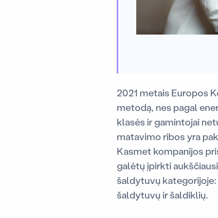
2021 metais Europos Kom
metodą, nes pagal ener
klasės ir gamintojai net
matavimo ribos yra pake
Kasmet kompanijos pris
galėtų įpirkti aukščiau
šaldytuvų kategorijoje: 
šaldytuvų ir šaldiklių.