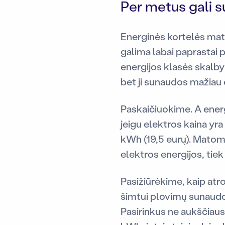
Per metus gali s
Energinės kortelės mato
galima labai paprastai 
energijos klasės skalb
bet ji sunaudos mažiau e
Paskaičiuokime. A energ
jeigu elektros kaina y
kWh (19,5 eurų). Matom
elektros energijos, tiek 
Pasižiūrėkime, kaip atr
šimtui plovimų sunaudo
Pasirinkus ne aukščiaus