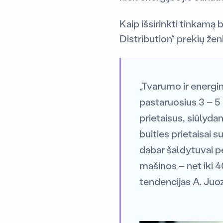
Kaip išsirinkti tinkamą
Distribution“ prekių že
„Tvarumo ir energin
pastaruosius 3 – 5 
prietaisus, siūlydam
buities prietaisai 
dabar šaldytuvai p
mašinos – net iki 4
tendencijas A. Juo