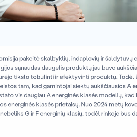
isija pakeitė skalbyklių, indaplovių ir šaldytuvų 
gijos sąnaudas daugelis produktų jau buvo aukšči
urėjo tikslo tobulinti ir efektyvinti produktų. Todėl
istos tam, kad gamintojai siektų aukščiausios A e
tato vis daugiau A energinės klasės modelių, kad 
sios energinės klasės prietaisų. Nuo 2024 metų kovo
nebeliks G ir F energinių klasių, todėl rinkoje bus 