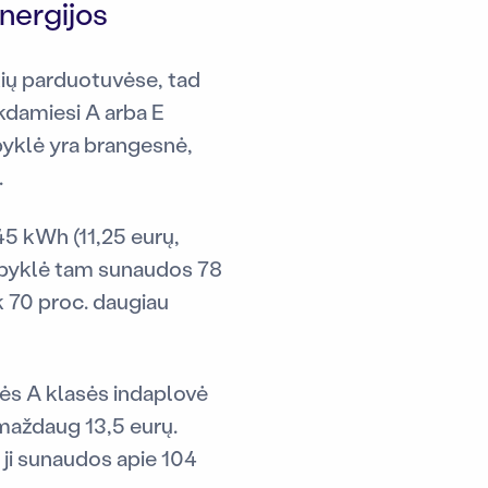
nergijos
kių parduotuvėse, tad
nkdamiesi A arba E
byklė yra brangesnė,
.
45 kWh (11,25 eurų,
albyklė tam sunaudos 78
k 70 proc. daugiau
nės A klasės indaplovė
maždaug 13,5 eurų.
 ji sunaudos apie 104