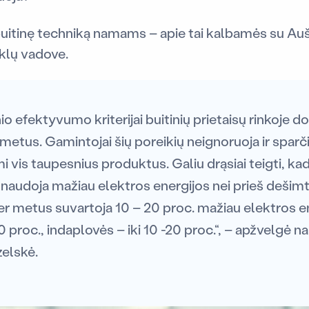
 buitinę techniką namams – apie tai kalbamės su A
nklų vadove.
io efektyvumo kriterijai buitinių prietaisų rinkoje 
metus. Gamintojai šių poreikių neignoruoja ir sparči
i vis taupesnius produktus. Galiu drąsiai teigti, kad
sunaudoja mažiau elektros energijos nei prieš dešim
er metus suvartoja 10 – 20 proc. mažiau elektros e
0 proc., indaplovės – iki 10 -20 proc.“, – apžvelgė na
zelskė.