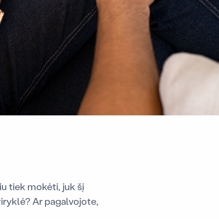
 tiek mokėti, juk šį
viryklė? Ar pagalvojote,