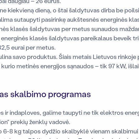
ubai daugiau – 26 eurus.
 kiekvieną dieną, o štai šaldytuvas dirba be poils
lima sutaupyti pasirinkę aukštesnės energinės kla
nės klasės šaldytuvas per metus sunaudos maždau
 energinės klasės šaldytuvas pareikalaus beveik tr
82,5 eurai per metus.
bulina savo produktus. Šiais metais Lietuvos rinkoje
 kurio metinės energijos sąnaudos – tik 97 kW, išlai
pas skalbimo programas
 ir indaploves, galime taupyti ne tik elektros energi
on“ prekių ženklų vadovė.
io 6-8 kg talpos dydžio skalbyklė vienam skalbimui