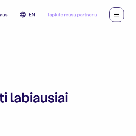
mus
EN
Tapkite mūsų partneriu
i labiausiai