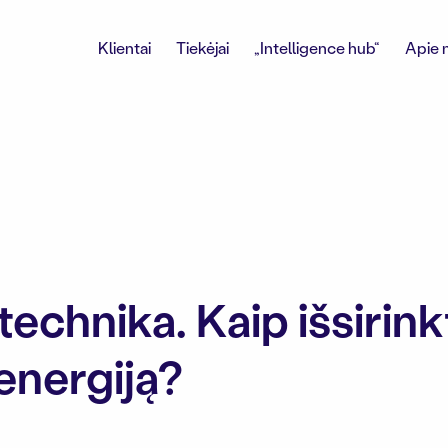
Klientai
Tiekėjai
„Intelligence hub“
Apie 
echnika. Kaip išsirinkt
energiją?