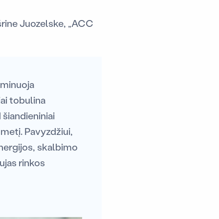
ušrine Juozelske, „ACC
dominuoja
ai tobulina
 šiandieniniai
tmetį. Pavyzdžiui,
nergijos, skalbimo
ujas rinkos