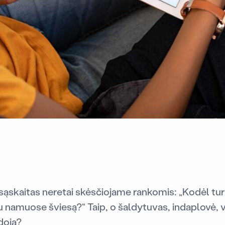
kaitas neretai skėsčiojame rankomis: „Kodėl turiu
au namuose šviesą?“ Taip, o šaldytuvas, indaplovė, 
doja?