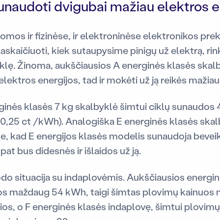
unaudoti dvigubai mažiau elektros e
mos ir fizinėse, ir elektroninėse elektronikos pre
paskaičiuoti, kiek sutaupysime pinigų už elektrą, ri
yklę. Žinoma, aukščiausios A energinės klasės skal
lektros energijos, tad ir mokėti už ją reikės mažiau
inės klasės 7 kg skalbyklė šimtui ciklų sunaudos 
ra 0,25 ct /kWh). Analogiška E energinės klasės sk
e, kad E energijos klasės modelis sunaudoja bevei
pat bus didesnės ir išlaidos už ją.
odo situacija su indaplovėmis. Aukščiausios energi
s maždaug 54 kWh, taigi šimtas plovimų kainuos 
ios, o F energinės klasės indaplovę, šimtui plovimų