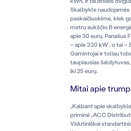
kWh, ir tai atsieis dvig
Skalbykle naudojamės ne
paskaičiuokime, kiek ga
metrų aukščio B energi
apie 30 eurų. Panašus F
– apie 330 kW , o tai – 
Gamintojai ir toliau to
taupiausias šaldytuvas,
iki 25 eurų.
Mitai apie trum
„Kalbant apie skalbykles
priminė „ACC Distributi
Vidutiniškai standartin