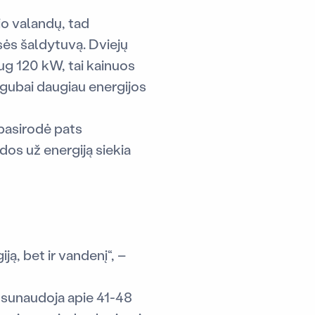
io valandų, tad
sės šaldytuvą. Dviejų
g 120 kW, tai kainuos
igubai daugiau energijos
 pasirodė pats
dos už energiją siekia
ją, bet ir vandenį“, –
 sunaudoja apie 41-48