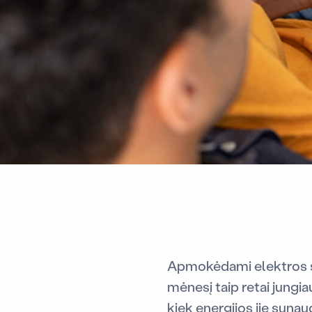
Apmokėdami elektros sąs
mėnesį taip retai jungi
kiek energijos jie sunau