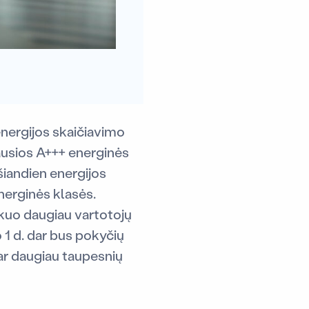
energijos skaičiavimo
ausios A+++ energinės
 šiandien energijos
nerginės klasės.
kuo daugiau vartotojų
 1 d. dar bus pokyčių
dar daugiau taupesnių