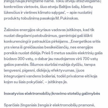
įrangą naujai įrengtame name. Tokiu atveju atsižvelgiama į
konkrečios vietovės, šiuo atveju Baltijos šalių, klientų
lūkesčius ir vietines klimato sąlygas“, – apie nuolatinį
produktų tobulinimą pasakoja M. Pukinskas.
Žaliosios energijos skyriaus vadovas įsitikinęs, kad tik
nuolat diegdami patobulinimus, gamintojai gali išlikti
konkurencingi ir patrauklūs pirkėjams. „Energetikos sritis
yra viena iš greičiausias besikeičiančių, nes energijos
poreikis nuolat didėja. Prieš 5 metus saulės elektrinių galia
būdavo 300 vatų, o dabar jau naudojamos virš 700 vatų
galios panelės. Šilumos siurbliai mažėja dydžiu, tampa
lengvesni, pigesni, didėja jų efektyvumas, į juos
integruojami vandens boileriai, todėl privalome eiti koja
kojon su šiais pokyčiais“, – įsitikinęs jis.
Inovatyvios elektromobilių įkrovimo stotelių galimybės
Sparčiais žingsniais žengia ir elektromobilių pramonė,