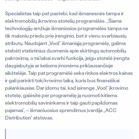
Specialistas taip pat pastebi, kad išmanesnės tampa ir
elektromobilių įkrovimo stotelių programėlės. „Šiame
technologijų amžiuje išmaniosios programėlės tampa ne
tik maloniu priedu prie įrenginio, bet ir vienu svarbiausių
atributų. Naudojant „Vool“ išmaniąją programėlę, galima
stebėti statistinius duomenis apie skirtingų automobilių
pakrovimą, o tai labai svarbi funkcija, jeigu stotelė įrengta
daugiabutyje ar kelioms įmonėms priklausančioje
aikštelėje. Taip pat programėlė seka rinkos elektros kainas
ir gali parinkti tokį krovimo laiką, kuris bus finansiškai
palankiausias. Dar įdomu tai, kad įsirengę „Vool“ įkrovimo
stotelę, galėsite per programėlę ją nuomoti kitiems
elektromobilių savininkams ir taip gauti papildomas
pajamas“, – išmaniuosius sprendimus įvardija „ACC
Distribution“ atstovas.