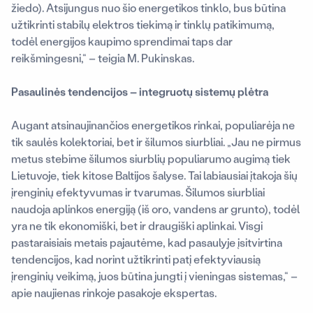
žiedo). Atsijungus nuo šio energetikos tinklo, bus būtina
užtikrinti stabilų elektros tiekimą ir tinklų patikimumą,
todėl energijos kaupimo sprendimai taps dar
reikšmingesni,“ – teigia M. Pukinskas.
Pasaulinės tendencijos – integruotų sistemų plėtra
Augant atsinaujinančios energetikos rinkai, populiarėja ne
tik saulės kolektoriai, bet ir šilumos siurbliai. „Jau ne pirmus
metus stebime šilumos siurblių populiarumo augimą tiek
Lietuvoje, tiek kitose Baltijos šalyse. Tai labiausiai įtakoja šių
įrenginių efektyvumas ir tvarumas. Šilumos siurbliai
naudoja aplinkos energiją (iš oro, vandens ar grunto), todėl
yra ne tik ekonomiški, bet ir draugiški aplinkai. Visgi
pastaraisiais metais pajautėme, kad pasaulyje įsitvirtina
tendencijos, kad norint užtikrinti patį efektyviausią
įrenginių veikimą, juos būtina jungti į vieningas sistemas,“ –
apie naujienas rinkoje pasakoje ekspertas.