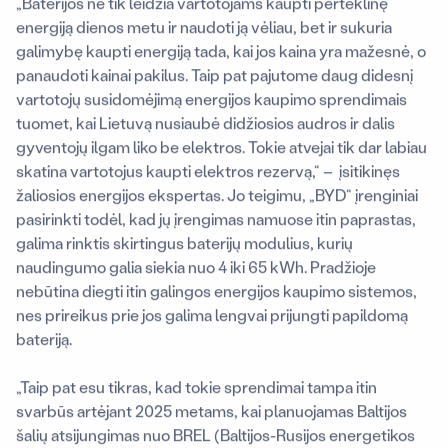
„Baterijos ne tik leidžia vartotojams kaupti perteklinę
energiją dienos metu ir naudoti ją vėliau, bet ir sukuria
galimybę kaupti energiją tada, kai jos kaina yra mažesnė, o
panaudoti kainai pakilus. Taip pat pajutome daug didesnį
vartotojų susidomėjimą energijos kaupimo sprendimais
tuomet, kai Lietuvą nusiaubė didžiosios audros ir dalis
gyventojų ilgam liko be elektros. Tokie atvejai tik dar labiau
skatina vartotojus kaupti elektros rezervą,“ – įsitikinęs
žaliosios energijos ekspertas. Jo teigimu, „BYD“ įrenginiai
pasirinkti todėl, kad jų įrengimas namuose itin paprastas,
galima rinktis skirtingus baterijų modulius, kurių
naudingumo galia siekia nuo 4 iki 65 kWh. Pradžioje
nebūtina diegti itin galingos energijos kaupimo sistemos,
nes prireikus prie jos galima lengvai prijungti papildomą
bateriją.
„Taip pat esu tikras, kad tokie sprendimai tampa itin
svarbūs artėjant 2025 metams, kai planuojamas Baltijos
šalių atsijungimas nuo BREL (Baltijos-Rusijos energetikos