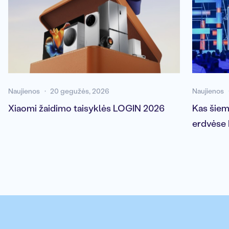
Naujienos
20 gegužės, 2026
Naujienos
Xiaomi žaidimo taisyklės LOGIN 2026
Kas šiem
erdvėse 