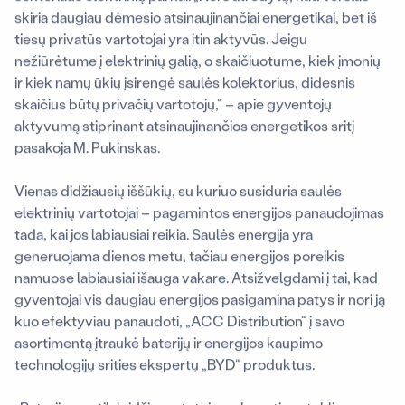
skiria daugiau dėmesio atsinaujinančiai energetikai, bet iš
tiesų privatūs vartotojai yra itin aktyvūs. Jeigu
nežiūrėtume į elektrinių galią, o skaičiuotume, kiek įmonių
ir kiek namų ūkių įsirengė saulės kolektorius, didesnis
skaičius būtų privačių vartotojų,“ – apie gyventojų
aktyvumą stiprinant atsinaujinančios energetikos sritį
pasakoja M. Pukinskas.
Vienas didžiausių iššūkių, su kuriuo susiduria saulės
elektrinių vartotojai – pagamintos energijos panaudojimas
tada, kai jos labiausiai reikia. Saulės energija yra
generuojama dienos metu, tačiau energijos poreikis
namuose labiausiai išauga vakare. Atsižvelgdami į tai, kad
gyventojai vis daugiau energijos pasigamina patys ir nori ją
kuo efektyviau panaudoti, „ACC Distribution“ į savo
asortimentą įtraukė baterijų ir energijos kaupimo
technologijų srities ekspertų „BYD“ produktus.