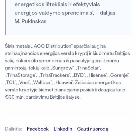
energetikos ištekliais ir efektyviais
energijos valdymo sprendimais“, – dalijasi
M. Pukinskas.
Šiais metais „ ACC Distribution” sparčiai augina
atsinaujinančios energijos verslo kryptį ir šiuo metu Baltijos
šalių rinkai siūlo sprendimus iš pasaulyje gerai žinomų
gamintojų, tokių kaip „Sungrow”, „TrinaSolar”,
„TrinaStorage”, „TrinaTrackers”, „BYD”, „Hisense”, „Gorenje”,
„TCL”, „Vool”, „Wallbox”, „Huawei”. Žaliosios energetikos
verslo kryptyje šiemet planuojama pasiekti daugiau kaip
€30 mln. pardavimų Baltijos šalyse.
Dalintis:
Facebook
LinkedIn
Gauti nuorodą