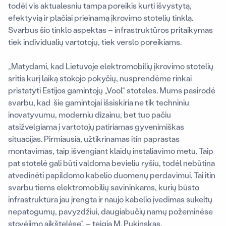
todėl vis aktualesniu tampa poreikis kurti išvystytą,
efektyvią ir plačiai prieinamą įkrovimo stotelių tinklą.
Svarbus šio tinklo aspektas – infrastruktūros pritaikymas
tiek individualių vartotojų, tiek verslo poreikiams.
„Matydami, kad Lietuvoje elektromobilių įkrovimo stotelių
sritis kurį laiką stokojo pokyčių, nusprendėme rinkai
pristatyti Estijos gamintojų „Vool“ stoteles. Mums pasirodė
svarbu, kad šie gamintojai išsiskiria ne tik techniniu
inovatyvumu, moderniu dizainu, bet tuo pačiu
atsižvelgiama į vartotojų patiriamas gyvenimiškas
situacijas. Pirmiausia, užtikrinamas itin paprastas
montavimas, taip išvengiant klaidų instaliavimo metu. Taip
pat stotelė gali būti valdoma bevieliu ryšiu, todėl nebūtina
atvedinėti papildomo kabelio duomenų perdavimui. Tai itin
svarbu tiems elektromobilių savininkams, kurių būsto
infrastruktūra jau įrengta ir naujo kabelio įvedimas sukeltų
nepatogumų, pavyzdžiui, daugiabučių namų požeminėse
stovėjimo aikštelėse“, – teigia M. Pukinskas.