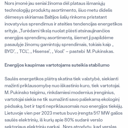
Nors įmonė jau seniai žinoma dėl plataus išmaniųjų
technologijų produktų asortimento, šiuo metu didelis
dėmesys skiriamas Baltijos šalių rinkoms pristatant
inovatyvius sprendimus ir ateities tendencijas energetikos
srityje. „Turėdami tikslą nuolat plėsti atsinaujinančios
energijos sprendimų asortimentą, šiemet jį papildėme
pasaulyje žinomų gamintojų sprendimais, tokiais kaip „
BYD”, „ TCL”, „ Hisense”, „ Vool” – pastebi M. Pukinskas.
Energijos kaupimas vartotojams suteikia stabilumo
Saulės energetikos plėtrą skatina tiek valstybė, siekianti
mažinti priklausomybę nuo iškastinio kuro, tiek vartotojai.
M. Pukinsko teigimu, rinkdamiesi modernius įrenginius,
vartotojai siekia ne tik sumažinti savo paliekamą ekologinį
pėdsaką, bet ir tapti nepriklausomais nuo energijos tiekėjų.
Lietuvoje vien per 2023 metus buvo įrengta 517 MW galios
saulės elektrinių, iš kurių apie 80% sudarė verslo
sektoriaus elektrinių parkai. „Nors atrodytų, kad verslas