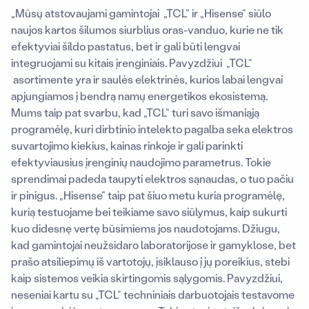
„Mūsų atstovaujami gamintojai „TCL“ ir „Hisense“ siūlo
naujos kartos šilumos siurblius oras-vanduo, kurie ne tik
efektyviai šildo pastatus, bet ir gali būti lengvai
integruojami su kitais įrenginiais. Pavyzdžiui „TCL“
asortimente yra ir saulės elektrinės, kurios labai lengvai
apjungiamos į bendrą namų energetikos ekosistemą.
Mums taip pat svarbu, kad „TCL“ turi savo išmaniąją
programėlę, kuri dirbtinio intelekto pagalba seka elektros
suvartojimo kiekius, kainas rinkoje ir gali parinkti
efektyviausius įrenginių naudojimo parametrus. Tokie
sprendimai padeda taupyti elektros sąnaudas, o tuo pačiu
ir pinigus. „Hisense“ taip pat šiuo metu kuria programėlę,
kurią testuojame bei teikiame savo siūlymus, kaip sukurti
kuo didesnę vertę būsimiems jos naudotojams. Džiugu,
kad gamintojai neužsidaro laboratorijose ir gamyklose, bet
prašo atsiliepimų iš vartotojų, įsiklauso į jų poreikius, stebi
kaip sistemos veikia skirtingomis sąlygomis. Pavyzdžiui,
neseniai kartu su „TCL“ techniniais darbuotojais testavome