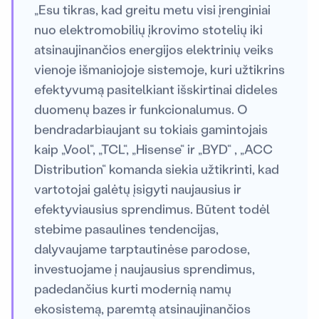
„Esu tikras, kad greitu metu visi įrenginiai
nuo elektromobilių įkrovimo stotelių iki
atsinaujinančios energijos elektrinių veiks
vienoje išmaniojoje sistemoje, kuri užtikrins
efektyvumą pasitelkiant išskirtinai dideles
duomenų bazes ir funkcionalumus. O
bendradarbiaujant su tokiais gamintojais
kaip „Vool“, „TCL“, „Hisense“ ir „BYD“ , „ACC
Distribution“ komanda siekia užtikrinti, kad
vartotojai galėtų įsigyti naujausius ir
efektyviausius sprendimus. Būtent todėl
stebime pasaulines tendencijas,
dalyvaujame tarptautinėse parodose,
investuojame į naujausius sprendimus,
padedančius kurti modernią namų
ekosistemą, paremtą atsinaujinančios