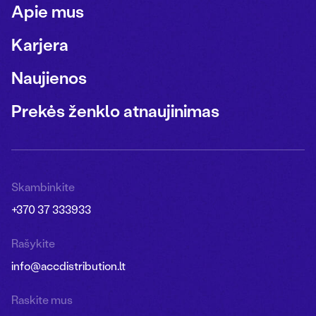
Apie mus
Karjera
Naujienos
Prekės ženklo atnaujinimas
Skambinkite
+370 37 333933
Rašykite
info@accdistribution.lt
Raskite mus