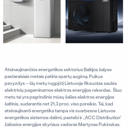
Atsinaujinančios energetikos sektorius Baltijos šalyse
pastaraisiais metais patiria spartų augimą. Puikus
pavyzdys – šių metų rugpjūtį Lietuvoje fiksuotas saulės
elektrinių pagaminamos elektros energijos rekordas. Šiuo
metu tai yra pagrindinis mūsų šalies elektros energijos
šaltinis, sudarantis net 21,3 proc. viso poreikio. Tai, kad
atsinaujinanti energetika tampa vis svarbesne Lietuvos
energetikos sistemos dalimi, pastebi ir „ACC Distribution“
žaliosios energijos skyriaus vadovas Martynas Pukinskas.