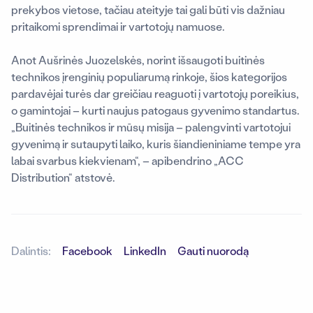
prekybos vietose, tačiau ateityje tai gali būti vis dažniau
pritaikomi sprendimai ir vartotojų namuose.
Anot Aušrinės Juozelskės, norint išsaugoti buitinės
technikos įrenginių populiarumą rinkoje, šios kategorijos
pardavėjai turės dar greičiau reaguoti į vartotojų poreikius,
o gamintojai – kurti naujus patogaus gyvenimo standartus.
„Buitinės technikos ir mūsų misija – palengvinti vartotojui
gyvenimą ir sutaupyti laiko, kuris šiandieniniame tempe yra
labai svarbus kiekvienam“, – apibendrino „ACC
Distribution“ atstovė.
Dalintis:
Facebook
LinkedIn
Gauti nuorodą