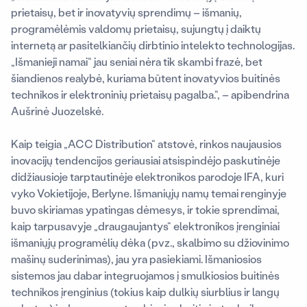
prietaisų, bet ir inovatyvių sprendimų – išmanių,
programėlėmis valdomų prietaisų, sujungtų į daiktų
internetą ar pasitelkiančių dirbtinio intelekto technologijas.
„Išmanieji namai“ jau seniai nėra tik skambi frazė, bet
šiandienos realybė, kuriama būtent inovatyvios buitinės
technikos ir elektroninių prietaisų pagalba.“, – apibendrina
Aušrinė Juozelskė.
Kaip teigia „ACC Distribution“ atstovė, rinkos naujausios
inovacijų tendencijos geriausiai atsispindėjo paskutinėje
didžiausioje tarptautinėje elektronikos parodoje IFA, kuri
vyko Vokietijoje, Berlyne. Išmaniųjų namų temai renginyje
buvo skiriamas ypatingas dėmesys, ir tokie sprendimai,
kaip tarpusavyje „draugaujantys“ elektronikos įrenginiai
išmaniųjų programėlių dėka (pvz., skalbimo su džiovinimo
mašinų suderinimas), jau yra pasiekiami. Išmaniosios
sistemos jau dabar integruojamos į smulkiosios buitinės
technikos įrenginius (tokius kaip dulkių siurblius ir langų