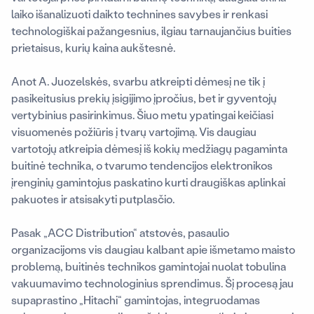
laiko išanalizuoti daikto technines savybes ir renkasi
technologiškai pažangesnius, ilgiau tarnaujančius buities
prietaisus, kurių kaina aukštesnė.
Anot A. Juozelskės, svarbu atkreipti dėmesį ne tik į
pasikeitusius prekių įsigijimo įpročius, bet ir gyventojų
vertybinius pasirinkimus. Šiuo metu ypatingai keičiasi
visuomenės požiūris į tvarų vartojimą. Vis daugiau
vartotojų atkreipia dėmesį iš kokių medžiagų pagaminta
buitinė technika, o tvarumo tendencijos elektronikos
įrenginių gamintojus paskatino kurti draugiškas aplinkai
pakuotes ir atsisakyti putplasčio.
Pasak „ACC Distribution“ atstovės, pasaulio
organizacijoms vis daugiau kalbant apie išmetamo maisto
problemą, buitinės technikos gamintojai nuolat tobulina
vakuumavimo technologinius sprendimus. Šį procesą jau
supaprastino „Hitachi“ gamintojas, integruodamas