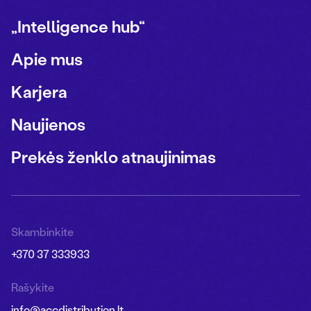
„Intelligence hub“
Apie mus
Karjera
Naujienos
Prekės ženklo atnaujinimas
Skambinkite
+370 37 333933
Rašykite
info@accdistribution.lt