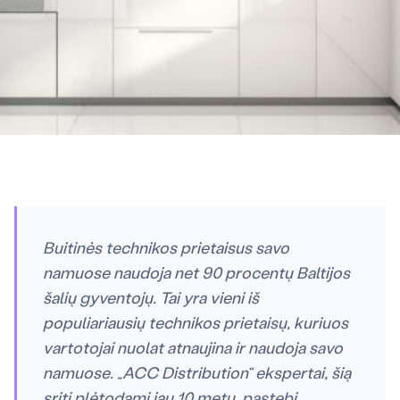
Buitinės technikos prietaisus savo
namuose naudoja net 90 procentų Baltijos
šalių gyventojų. Tai yra vieni iš
populiariausių technikos prietaisų, kuriuos
vartotojai nuolat atnaujina ir naudoja savo
namuose. „ACC Distribution“ ekspertai, šią
sritį plėtodami jau 10 metų, pastebi,