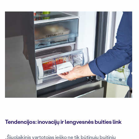
Tendencijos: inovacijų ir lengvesnės buities link
„Šiuolaikinis vartotojas ieško ne tik būtinųjų buitinių