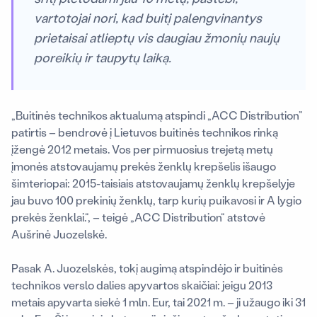
vartotojai nori, kad buitį palengvinantys
prietaisai atlieptų vis daugiau žmonių naujų
poreikių ir taupytų laiką.
„Buitinės technikos aktualumą atspindi „ACC Distribution”
patirtis – bendrovė į Lietuvos buitinės technikos rinką
įžengė 2012 metais. Vos per pirmuosius trejetą metų
įmonės atstovaujamų prekės ženklų krepšelis išaugo
šimteriopai: 2015-taisiais atstovaujamų ženklų krepšelyje
jau buvo 100 prekinių ženklų, tarp kurių puikavosi ir A lygio
prekės ženklai.“, – teigė „ACC Distribution“ atstovė
Aušrinė Juozelskė.
Pasak A. Juozelskės, tokį augimą atspindėjo ir buitinės
technikos verslo dalies apyvartos skaičiai: jeigu 2013
metais apyvarta siekė 1 mln. Eur, tai 2021 m. – ji užaugo iki 31