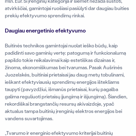
mln. Eur. Ši įrenginių kategorija ir šiemet nežada sustoti,
atvirkščiai, gamintojai ruošiasi pasiūlyti dar daugiau buities
prekių efektyvumo sprendimų rinkai.
Daugiau energetinio efektyvumo
Buitinės technikos gamintojai nuolat ieško būdų, kaip
padidinti savo gaminių vertę: patogumą ir funkcionalumą
papildo tokie reikalavimai kaip estetiškas dizainas ir,
žinoma, ekonomiškumas bei tvarumas. Pasak Aušrinės
Juozelskės, buitiniai prietaisai jau daug metų tobulinami,
ieškant efektyviausių sprendimų energijos ištekliams
taupyti (pavyzdžiui, išmanūs prietaisai, kurių pagalba
galima reguliuoti prietaisų įjungimą ir išjungimą). Šiandien,
rekordiškai brangstančių resursų akivaizdoje, ypač
aktualus tampa buitinių įrenginių elektros energijos bei
vandens suvartojimas.
„Tvarumo ir energinio efektyvumo kriterijai buitinių