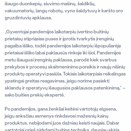
išaugo duonkepių, siuvimo mašinų, šaldiklių,
vakuumatorių, langų robotų, vyno šaldytuvų ir karšto oro
gruzdintuvių apklausa.
„Gyventojai pandemijos laikotarpiu įvertino buitinių
prietaisų stipriąsias puses ir įprotis tvarkytis įrenginių
pagalba išliko, todėl pandemijos laikotarpiu išpopuliarėję
prietaisai išliko labai paklausūs rinkoje iki šiol. Pandemijos
metu išaugusi įrenginių paklausa, parodė kiek svarbus
prekybos ir procesų skaitmeninimo poreikis ir naujų nišinių
produktų operatyvi pasiūla. Tokiais laikotarpiais reikalingas
ypatingai greitas reagavimas, jeigu norime pasiekti
sklandų ir operatyvų išaugusios paklausos patenkinimą,“ –
sako buities prekių ekspertė.
Po pandemijos, gana ženkliai keitėsi vartotojų elgsena,
jeigu anksčiau asmenys rinkdavosi mažesnių kainų
produktus, nebijodami juos dažniau keisti naujais. Dabar
vartotojai prieš pirkdami buitinę techniką, daugiau skiria