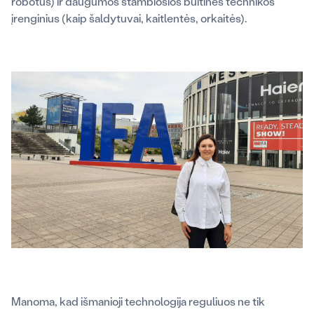
robotus) ir daugumos stambiosios buitinės technikos
įrenginius (kaip šaldytuvai, kaitlentės, orkaitės).
Manoma, kad išmanioji technologija reguliuos ne tik