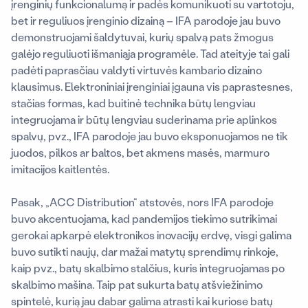
įrenginių funkcionalumą ir padės komunikuoti su vartotoju,
bet ir reguliuos įrenginio dizainą – IFA parodoje jau buvo
demonstruojami šaldytuvai, kurių spalvą pats žmogus
galėjo reguliuoti išmaniąja programėle. Tad ateityje tai gali
padėti paprasčiau valdyti virtuvės kambario dizaino
klausimus. Elektroniniai įrenginiai įgauna vis paprastesnes,
stačias formas, kad buitinė technika būtų lengviau
integruojama ir būtų lengviau suderinama prie aplinkos
spalvų, pvz., IFA parodoje jau buvo eksponuojamos ne tik
juodos, pilkos ar baltos, bet akmens masės, marmuro
imitacijos kaitlentės.
Pasak, „ACC Distribution“ atstovės, nors IFA parodoje
buvo akcentuojama, kad pandemijos tiekimo sutrikimai
gerokai apkarpė elektronikos inovacijų erdvę, visgi galima
buvo sutikti naujų, dar mažai matytų sprendimų rinkoje,
kaip pvz., batų skalbimo stalčius, kuris integruojamas po
skalbimo mašina. Taip pat sukurta batų atšviežinimo
spintelė, kurią jau dabar galima atrasti kai kuriose batų