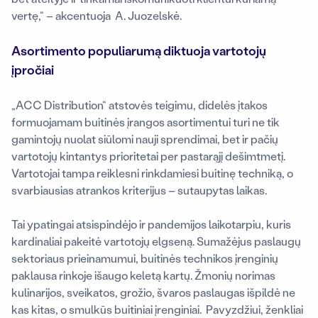
vertę,“ – akcentuoja A. Juozelskė.
Asortimento
populiarumą diktuoja vartotojų
įpročiai
„ACC Distribution“ atstovės teigimu, didelės įtakos
formuojamam buitinės įrangos asortimentui turi ne tik
gamintojų nuolat siūlomi nauji sprendimai, bet ir pačių
vartotojų kintantys prioritetai per pastarąjį dešimtmetį.
Vartotojai tampa reiklesni rinkdamiesi buitinę techniką, o
svarbiausias atrankos kriterijus – sutaupytas laikas.
Tai ypatingai atsispindėjo ir pandemijos laikotarpiu, kuris
kardinaliai pakeitė vartotojų elgseną. Sumažėjus paslaugų
sektoriaus prieinamumui, buitinės technikos įrenginių
paklausa rinkoje išaugo keletą kartų. Žmonių norimas
kulinarijos, sveikatos, grožio, švaros paslaugas išpildė ne
kas kitas, o smulkūs buitiniai įrenginiai. Pavyzdžiui, ženkliai