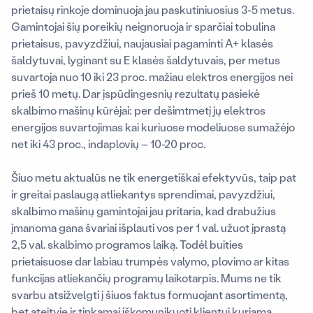
prietaisų rinkoje dominuoja jau paskutiniuosius 3-5 metus.
Gamintojai šių poreikių neignoruoja ir sparčiai tobulina
prietaisus, pavyzdžiui, naujausiai pagaminti A+ klasės
šaldytuvai, lyginant su E klasės šaldytuvais, per metus
suvartoja nuo 10 iki 23 proc. mažiau elektros energijos nei
prieš 10 metų. Dar įspūdingesnių rezultatų pasiekė
skalbimo mašinų kūrėjai: per dešimtmetį jų elektros
energijos suvartojimas kai kuriuose modeliuose sumažėjo
net iki 43 proc., indaplovių – 10-20 proc.
Šiuo metu aktualūs ne tik energetiškai efektyvūs, taip pat
ir greitai paslaugą atliekantys sprendimai, pavyzdžiui,
skalbimo mašinų gamintojai jau pritaria, kad drabužius
įmanoma gana švariai išplauti vos per 1 val. užuot įprastą
2,5 val. skalbimo programos laiką. Todėl buities
prietaisuose dar labiau trumpės valymo, plovimo ar kitas
funkcijas atliekančių programų laikotarpis. Mums ne tik
svarbu atsižvelgti į šiuos faktus formuojant asortimentą,
bet ateityje ir tinkamai iškomunikuoti klientui kuriamą