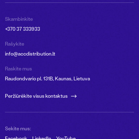
Skambinkite
+370 37 333933
Rašykite
info@accdistribution.lt
Raskite mus
Raudondvario pl. 131B, Kaunas, Lietuva
Peržiūrėkite visus kontaktus
Sekite mus:
Facebook
LinkedIn
YouTube