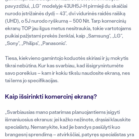
pavyzdžiui, „LG“ modelyje 43UH5J-H pirmieji du skaičiai
nurodo įstrižainės dydį – 43”, dvi vidurinės raidės raišką
(UHD), o 5J nurodo ryškumą – 500 Nit. Tarp komercinių
ekranų TOP jau ilgus metus nesitraukia, tokie vartotojams
puikiai pažįstami prekės ženklai, kaip „Samsung“, „LG“,
„Sony“, „Philips“, „Panasonic“.
Tiesa, kiekvieno gamintojo koduotės skiriasi ir jų mokytis
tikrai nebūtina. Kur kas svarbiau, kad išsigrynintumėte
savo poreikius – kam ir kokiu tikslu naudosite ekraną, nes
tai lems jo specifikacijas.
Kaip išsirinkti komercinį ekraną?
„Svarbiausias mano patarimas planuojantiems įsigyti
išmaniuosius ekranus: jei kažko nežinote, drąsiai klauskite
specialistų. Nemanykite, kad jie bandys pasiūlyti kuo
brangesnį sprendimą – atvirkščiai, patyręs specialistas yra