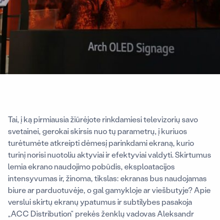
Tai, į ką pirmiausia žiūrėjote rinkdamiesi televizorių savo
svetainei, gerokai skirsis nuo tų parametrų, į kuriuos
turėtumėte atkreipti dėmesį parinkdami ekraną, kurio
turinį norisi nuotoliu aktyviai ir efektyviai valdyti. Skirtumus
lemia ekrano naudojimo pobūdis, eksploatacijos
intensyvumas ir, žinoma, tikslas: ekranas bus naudojamas
biure ar parduotuvėje, o gal gamykloje ar viešbutyje? Apie
verslui skirtų ekranų ypatumus ir subtilybes pasakoja
„ACC Distribution“ prekės ženklų vadovas Aleksandr