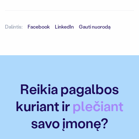
Dalintis:
Facebook
LinkedIn
Gauti nuorodą
Reikia pagalbos
kuriant ir
plečiant
savo įmonę?