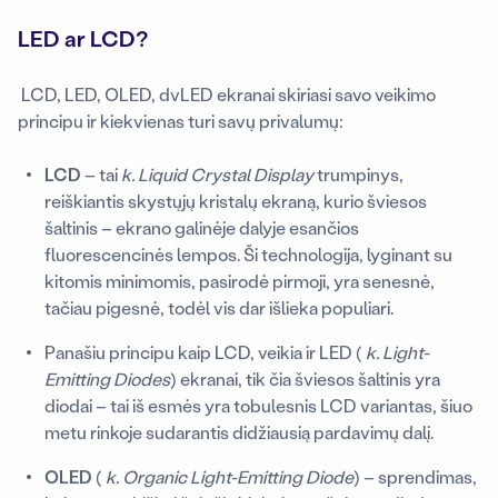
LED ar LCD?
LCD, LED, OLED, dvLED ekranai skiriasi savo veikimo
principu ir kiekvienas turi savų privalumų:
LCD
– tai
k.
Liquid Crystal Display
trumpinys,
reiškiantis skystųjų kristalų ekraną, kurio šviesos
šaltinis – ekrano galinėje dalyje esančios
fluorescencinės lempos. Ši technologija, lyginant su
kitomis minimomis, pasirodė pirmoji, yra senesnė,
tačiau pigesnė, todėl vis dar išlieka populiari.
Panašiu principu kaip LCD, veikia ir LED (
k. Light-
Emitting Diodes
) ekranai, tik čia šviesos šaltinis yra
diodai – tai iš esmės yra tobulesnis LCD variantas, šiuo
metu rinkoje sudarantis didžiausią pardavimų dalį.
OLED
(
k. Organic Light-Emitting Diode
) – sprendimas,