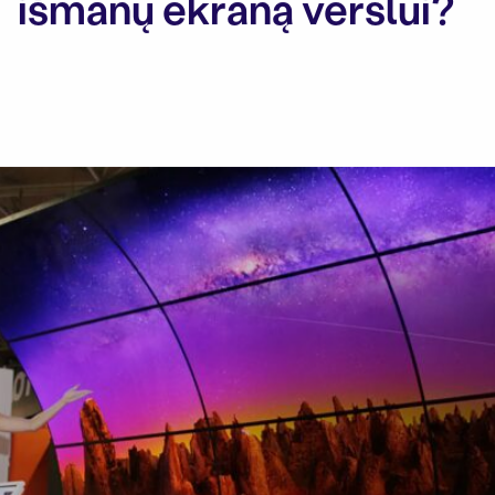
išmanų ekraną verslui?