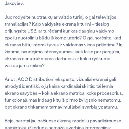
Jakovlev.
Juo rodysite nuotraukų ar vaizdo turinį, o gal televizijos
transliacijas? Kaip valdysite ekraną ir turinį – tiesiog
prijungsite USB, ar turėdami kur kas daugiau valdymo
opcijų nuotoliniu būdu iš kompiuterio? O gal norėsite, kad
ekranas būtų interaktyvus ir valdomas vienu prilietimu? Ir,
žinoma, naudojimo intensyvumas: kiek laiko per parą jūsų
ekranas nenutrūkstamai darbuosis ir kokio ryškumo
vaizdo jums reikės?
Anot „ACC Distribution“ eksperto, vizualiai ekranai gali
atrodyti identiški, o jų kaina kardinaliai skirtis: tai lemia
ekrano savybės – kokia ekrano matrica, koks procesorius,
funkcionalumas ir daug kitų iš pirmo žvilgsnio nematomų,
bet ekrano tinkamam tarnavimui labai svarbių ypatumų.
Beje, neretai jau pačiuose ekranų modelių pavadinimuose
gamintojai užkoduoja nemažai svarbios informacijos: