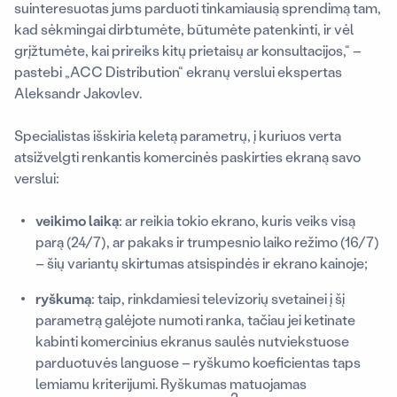
suinteresuotas jums parduoti tinkamiausią sprendimą tam,
kad sėkmingai dirbtumėte, būtumėte patenkinti, ir vėl
grįžtumėte, kai prireiks kitų prietaisų ar konsultacijos,“ –
pastebi „ACC Distribution“ ekranų verslui ekspertas
Aleksandr Jakovlev.
Specialistas išskiria keletą parametrų, į kuriuos verta
atsižvelgti renkantis komercinės paskirties ekraną savo
verslui:
veikimo laiką
: ar reikia tokio ekrano, kuris veiks visą
parą (24/7), ar pakaks ir trumpesnio laiko režimo (16/7)
– šių variantų skirtumas atsispindės ir ekrano kainoje;
ryškumą
: taip, rinkdamiesi televizorių svetainei į šį
parametrą galėjote numoti ranka, tačiau jei ketinate
kabinti komercinius ekranus saulės nutviekstuose
parduotuvės languose – ryškumo koeficientas taps
lemiamu kriterijumi. Ryškumas matuojamas