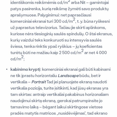
2
identiškomis reikšmėmis cd/m
arba Nit – gamintojai
patys pasirenka, kurią reikšmę žymėti savo produktų
aprašymuose. Palyginimui: net paprasčiausi
2
komerciniai ekranai turi 300 cd/m
, t. y. būna ryškesni
už paprastus televizorius. Tačiau jie skirti aplinkoms,
kuriose nėra tiesioginių saulės spindulių. O štai ekranus,
kurių vaizdui teks konkuruoti su intensyvia saulės
šviesa, tenka rinktis ypač ryškius – jų koeficientas
2
turėtų būti ne mažiau kaip 2 500 cd/m
ar net 4 000
2
cd/m
;
kabinimo kryptį
: komerciniai ekranai gali būti kabinami
ne tik įprastu horizontaliu
Landscape
būdu, bet ir
vertikalia –
Portrait
Tad jei planuojate ekraną naudoti
vertikalia pozicija, turite įsitikinti, kad jūsų ekranas yra
tam skirtas: antraip vertikaliai pakabinus horizonaliam
naudojimui skirtą ekraną, gerokai patrumpinsite jo
tarnavimo laiką – bėgant laikui skirtingose vietose
pradės matytis matricos „nusidėvėjimas“, tad ekrano