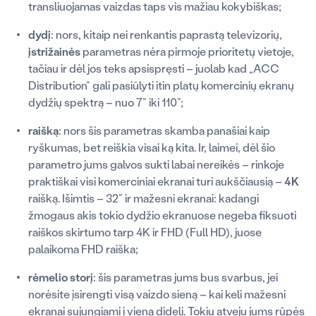
transliuojamas vaizdas taps vis mažiau kokybiškas;
dydį
: nors, kitaip nei renkantis paprastą televizorių,
įstrižainės
parametras nėra pirmoje prioritetų vietoje,
tačiau ir dėl jos teks apsispręsti – juolab kad „ACC
Distribution“ gali pasiūlyti itin platų komercinių ekranų
dydžių spektrą – nuo 7” iki 110”;
raišką
: nors šis parametras skamba panašiai kaip
ryškumas, bet reiškia visai ką kita. Ir, laimei, dėl šio
parametro jums galvos sukti labai nereikės – rinkoje
praktiškai visi komerciniai ekranai turi aukščiausią –
4K
raišką. Išimtis – 32” ir mažesni ekranai: kadangi
žmogaus akis tokio dydžio ekranuose negeba fiksuoti
raiškos skirtumo tarp 4K ir FHD (Full HD), juose
palaikoma FHD raiška;
rėmelio storį
: šis parametras jums bus svarbus, jei
norėsite įsirengti visą vaizdo sieną – kai keli mažesni
ekranai sujungiami į vieną didelį. Tokiu atveju jums rūpės