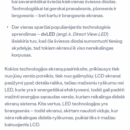
kai savarankiškai šviečia kiekvienas šviesos diodas.
Technologiškai tai gerokai pranašesnis, plonesnis ir
lengvesnis – bet kartu ir brangesnis ekranas.
Dar vienas sparčiai populiarėjantis technologinis
sprendimas –
dvLED
(angl. k. Direct View LED
)
išsiskiria tuo, kad čia šviesos diodai sumontuoti tiesiog
skydelyje, tad tokiam ekranui iš viso nereikalingas
korpusas.
Kokios technologijos ekraną pasirinksite, priklausys tiek
nuo jūsų verslo poreikio, tiek nuo galimybių: LCD ekranai
pasižymi ypač detalia raiška, tačiau mažesniu ryškumu nei
LED, kurie yra ir energetiškai efektyvesni, todėl gali padėti
mažinti energijos sąnaudas versle, kuriam reikalinga didelė
ekranų sistema. Kita vertus, LED technologijos yra
brangesnės – todėl ekranui, skirtam naudoti viduje, kur
nėra reikalingas didelis ryškumas, puikiai tiks ir mažiau
kainuojantis LCD.