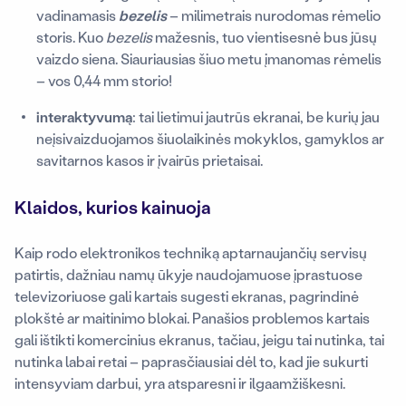
vadinamasis
bezelis
– milimetrais nurodomas rėmelio
storis. Kuo
bezelis
mažesnis, tuo vientisesnė bus jūsų
vaizdo siena. Siauriausias šiuo metu įmanomas rėmelis
– vos 0,44 mm storio!
interaktyvumą
: tai lietimui jautrūs ekranai, be kurių jau
neįsivaizduojamos šiuolaikinės mokyklos, gamyklos ar
savitarnos kasos ir įvairūs prietaisai.
Klaidos, kurios kainuoja
Kaip rodo elektronikos techniką aptarnaujančių servisų
patirtis, dažniau namų ūkyje naudojamuose įprastuose
televizoriuose gali kartais sugesti ekranas, pagrindinė
plokštė ar maitinimo blokai. Panašios problemos kartais
gali ištikti komercinius ekranus, tačiau, jeigu tai nutinka, tai
nutinka labai retai – paprasčiausiai dėl to, kad jie sukurti
intensyviam darbui, yra atsparesni ir ilgaamžiškesni.