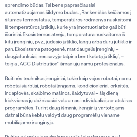
sprendimo būdas. Tai bene paprasčiausiai
automatizuojamas šildymo būdas. „Rankenėlės keičiamos į
šilumos termostatus, temperatūros rodmenys nuskaitomi
iš temperatūros jutiklių, kurie yra įmontuoti arba gali būti
išoriniai. Ekosistemos atveju, temperatūra nuskaitoma iš
kitų įrenginių, pvz., judesio jutiklio, langų arba durų jutiklio ir
pan. Ekosistema patogesnė, mat daugelis įrenginių –
daugiafunkciai, nes savyje talpina bent keletą jutiklių“, –
teigia „ACC Distribution“ išmaniųjų namų profesionalas.
Buitinės technikos įrenginiai, tokie kaip vejos robotai, namų
robotai siurbliai, robotai langams, kondicionieriai, orkaitės,
indaplovės, skalbimo mašinos, šaldytuvai – šią dieną
kiekvienas jų dažniausiai valdomas individualiai per atskiras
programėles. Turint daug išmanių įrenginių vartotojams
dažnai būna keblu valdyti daug programėlių viename
mobiliajame įrenginyje.
Buities prietaisų bendra integracija į ekosistemas, t.y. į