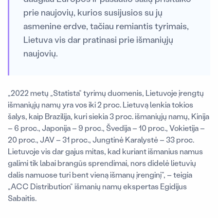
prie naujovių, kurios susijusios su jų
asmenine erdve, tačiau remiantis tyrimais,
Lietuva vis dar pratinasi prie išmaniųjų
naujovių.
„2022 metų „Statista“ tyrimų duomenis, Lietuvoje įrengtų
išmaniųjų namų yra vos iki 2 proc. Lietuvą lenkia tokios
šalys, kaip Brazilija, kuri siekia 3 proc. išmaniųjų namų, Kinija
– 6 proc., Japonija – 9 proc., Švedija – 10 proc., Vokietija –
20 proc., JAV – 31 proc., Jungtinė Karalystė – 33 proc.
Lietuvoje vis dar gajus mitas, kad kuriant išmanius namus
galimi tik labai brangūs sprendimai, nors didelė lietuvių
dalis namuose turi bent vieną išmanų įrenginį“, – teigia
„ACC Distribution“ išmanių namų ekspertas Egidijus
Sabaitis.