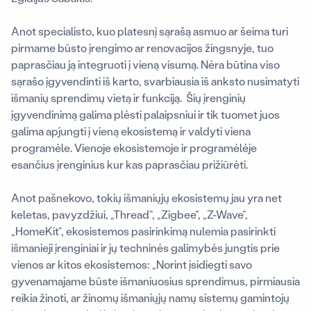
Anot specialisto, kuo platesnį sąrašą asmuo ar šeima turi
pirmame būsto įrengimo ar renovacijos žingsnyje, tuo
paprasčiau ją integruoti į vieną visumą. Nėra būtina viso
sąrašo įgyvendinti iš karto, svarbiausia iš anksto nusimatyti
išmanių sprendimų vietą ir funkciją. Šių įrenginių
įgyvendinimą galima plėsti palaipsniui ir tik tuomet juos
galima apjungti į vieną ekosistemą ir valdyti viena
programėle. Vienoje ekosistemoje ir programėlėje
esančius įrenginius kur kas paprasčiau prižiūrėti.
Anot pašnekovo, tokių išmaniųjų ekosistemų jau yra net
keletas, pavyzdžiui, „Thread“, „Zigbee“, „Z-Wave“,
„HomeKit“, ekosistemos pasirinkimą nulemia pasirinkti
išmanieji įrenginiai ir jų techninės galimybės jungtis prie
vienos ar kitos ekosistemos: „Norint įsidiegti savo
gyvenamajame būste išmaniuosius sprendimus, pirmiausia
reikia žinoti, ar žinomų išmaniųjų namų sistemų gamintojų