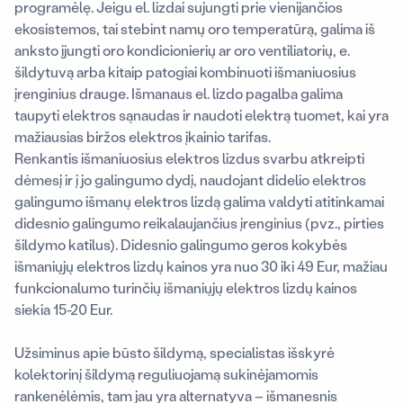
programėlę. Jeigu el. lizdai sujungti prie vienijančios
ekosistemos, tai stebint namų oro temperatūrą, galima iš
anksto įjungti oro kondicionierių ar oro ventiliatorių, e.
šildytuvą arba kitaip patogiai kombinuoti išmaniuosius
įrenginius drauge. Išmanaus el. lizdo pagalba galima
taupyti elektros sąnaudas ir naudoti elektrą tuomet, kai yra
mažiausias biržos elektros įkainio tarifas.
Renkantis išmaniuosius elektros lizdus svarbu atkreipti
dėmesį ir į jo galingumo dydį, naudojant didelio elektros
galingumo išmanų elektros lizdą galima valdyti atitinkamai
didesnio galingumo reikalaujančius įrenginius (pvz., pirties
šildymo katilus). Didesnio galingumo geros kokybės
išmaniųjų elektros lizdų kainos yra nuo 30 iki 49 Eur, mažiau
funkcionalumo turinčių išmaniųjų elektros lizdų kainos
siekia 15-20 Eur.
Užsiminus apie būsto šildymą, specialistas išskyrė
kolektorinį šildymą reguliuojamą sukinėjamomis
rankenėlėmis, tam jau yra alternatyva – išmanesnis