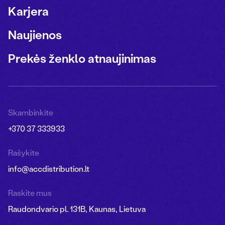
Karjera
Naujienos
Prekės ženklo atnaujinimas
Skambinkite
+370 37 333933
Rašykite
info@accdistribution.lt
Raskite mus
Raudondvario pl. 131B, Kaunas, Lietuva