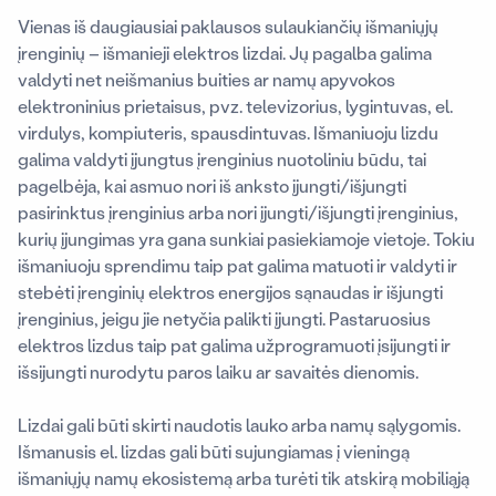
Vienas iš daugiausiai paklausos sulaukiančių išmaniųjų
įrenginių – išmanieji elektros lizdai. Jų pagalba galima
valdyti net neišmanius buities ar namų apyvokos
elektroninius prietaisus, pvz. televizorius, lygintuvas, el.
virdulys, kompiuteris, spausdintuvas. Išmaniuoju lizdu
galima valdyti įjungtus įrenginius nuotoliniu būdu, tai
pagelbėja, kai asmuo nori iš anksto įjungti/išjungti
pasirinktus įrenginius arba nori įjungti/išjungti įrenginius,
kurių įjungimas yra gana sunkiai pasiekiamoje vietoje. Tokiu
išmaniuoju sprendimu taip pat galima matuoti ir valdyti ir
stebėti įrenginių elektros energijos sąnaudas ir išjungti
įrenginius, jeigu jie netyčia palikti įjungti. Pastaruosius
elektros lizdus taip pat galima užprogramuoti įsijungti ir
išsijungti nurodytu paros laiku ar savaitės dienomis.
Lizdai gali būti skirti naudotis lauko arba namų sąlygomis.
Išmanusis el. lizdas gali būti sujungiamas į vieningą
išmaniųjų namų ekosistemą arba turėti tik atskirą mobiliąją