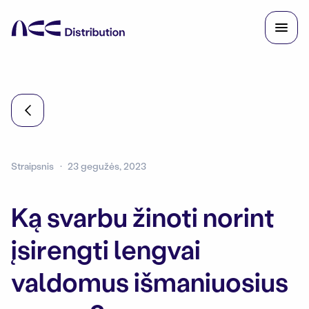
Straipsnis
23 gegužės, 2023
Ką svarbu žinoti norint
įsirengti lengvai
valdomus išmaniuosius