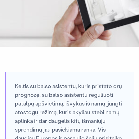
Keltis su balso asistentu, kuris pristato orų
prognozę, su balso asistentu reguliuoti
patalpų apšvietimą, išvykus iš namų įjungti
atostogų režimą, kuris akyliau stebi namų
aplinką ir dar daugelis kitų išmaniųjų
sprendimų jau pasiekiama ranka. Vis
daugiau Europos ir pasaulio šalių prisitaiko