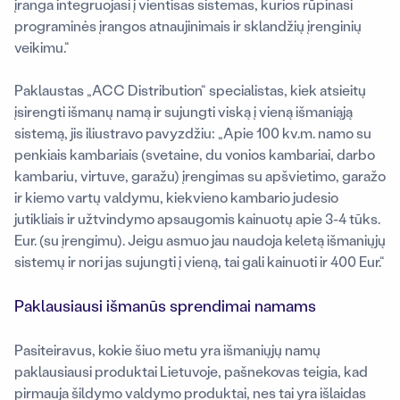
įranga integruojasi į vientisas sistemas, kurios rūpinasi
programinės įrangos atnaujinimais ir sklandžių įrenginių
veikimu.“
Paklaustas „ACC Distribution“ specialistas, kiek atsieitų
įsirengti išmanų namą ir sujungti viską į vieną išmaniąją
sistemą, jis iliustravo pavyzdžiu: „Apie 100 kv.m. namo su
penkiais kambariais (svetaine, du vonios kambariai, darbo
kambariu, virtuve, garažu) įrengimas su apšvietimo, garažo
ir kiemo vartų valdymu, kiekvieno kambario judesio
jutikliais ir užtvindymo apsaugomis kainuotų apie 3-4 tūks.
Eur. (su įrengimu). Jeigu asmuo jau naudoja keletą išmaniųjų
sistemų ir nori jas sujungti į vieną, tai gali kainuoti ir 400 Eur.“
Paklausiausi išmanūs sprendimai namams
Pasiteiravus, kokie šiuo metu yra išmaniųjų namų
paklausiausi produktai Lietuvoje, pašnekovas teigia, kad
pirmauja šildymo valdymo produktai, nes tai yra išlaidas