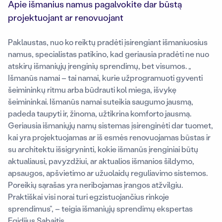
Apie išmanius namus pagalvokite dar būstą
projektuojant ar renovuojant
Paklaustas, nuo ko reiktų pradėti įsirengiant išmaniuosius
namus, specialistas patikino, kad geriausia pradėti ne nuo
atskirų išmaniųjų įrenginių sprendimų, bet visumos. „
Išmanūs namai – tai namai, kurie užprogramuoti gyventi
šeimininkų ritmu arba būdrauti kol miega, išvykę
šeimininkai. Išmanūs namai suteikia saugumo jausmą,
padeda taupyti ir, žinoma, užtikrina komforto jausmą.
Geriausia išmaniųjų namų sistemas įsirenginėti dar tuomet,
kai yra projektuojamas ar iš esmės renovuojamas būstas ir
su architektu išsigryninti, kokie išmanūs įrenginiai būtų
aktualiausi, pavyzdžiui, ar aktualios išmanios šildymo,
apsaugos, apšvietimo ar užuolaidų reguliavimo sistemos.
Poreikių sąrašas yra neribojamas įrangos atžvilgiu.
Praktiškai visi norai turi egzistuojančius rinkoje
sprendimus“, – teigia išmaniųjų sprendimų ekspertas
Egidijus Sabaitis.