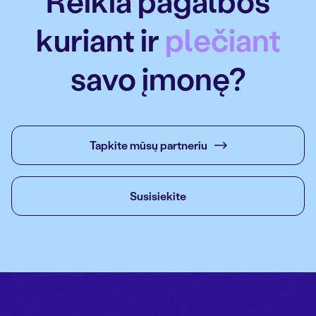
Reikia pagalbos
kuriant ir
plečiant
savo įmonę?
Tapkite mūsų partneriu
Susisiekite