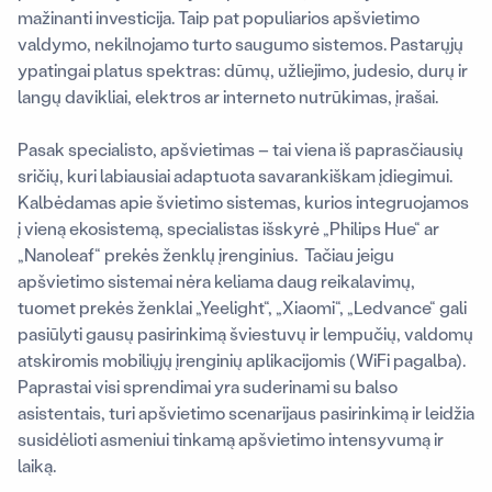
mažinanti investicija. Taip pat populiarios apšvietimo
valdymo, nekilnojamo turto saugumo sistemos. Pastarųjų
ypatingai platus spektras: dūmų, užliejimo, judesio, durų ir
langų davikliai, elektros ar interneto nutrūkimas, įrašai.
Pasak specialisto, apšvietimas – tai viena iš paprasčiausių
sričių, kuri labiausiai adaptuota savarankiškam įdiegimui.
Kalbėdamas apie švietimo sistemas, kurios integruojamos
į vieną ekosistemą, specialistas išskyrė „Philips Hue“ ar
„Nanoleaf“ prekės ženklų įrenginius. Tačiau jeigu
apšvietimo sistemai nėra keliama daug reikalavimų,
tuomet prekės ženklai „Yeelight“, „Xiaomi“, „Ledvance“ gali
pasiūlyti gausų pasirinkimą šviestuvų ir lempučių, valdomų
atskiromis mobiliųjų įrenginių aplikacijomis (WiFi pagalba).
Paprastai visi sprendimai yra suderinami su balso
asistentais, turi apšvietimo scenarijaus pasirinkimą ir leidžia
susidėlioti asmeniui tinkamą apšvietimo intensyvumą ir
laiką.