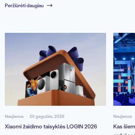
Peržiūrėti daugiau
Naujienos
20 gegužės, 2026
Naujienos
Xiaomi žaidimo taisyklės LOGIN 2026
Kas šiem