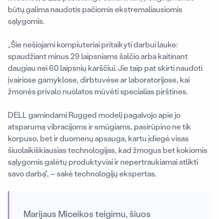
būtų galima naudotis pačiomis ekstremaliausiomis
sąlygomis.
„Šie nešiojami kompiuteriai pritaikyti darbui lauke:
spaudžiant minus 29 laipsniams šalčio arba kaitinant
daugiau nei 60 laipsnių karščiui. Jie taip pat skirti naudoti
įvairiose gamyklose, dirbtuvėse ar laboratorijose, kai
žmonės privalo nuolatos mūvėti specialias pirštines.
DELL gamindami Rugged modelį pagalvojo apie jo
atsparumą vibracijoms ir smūgiams, pasirūpino ne tik
korpuso, bet ir duomenų apsauga, kartu įdiegė visas
šiuolaikiškiausias technologijas, kad žmogus bet kokiomis
sąlygomis galėtų produktyviai ir nepertraukiamai atlikti
savo darbą“, – sakė technologijų ekspertas.
Marijaus Miceikos teigimu, šiuos