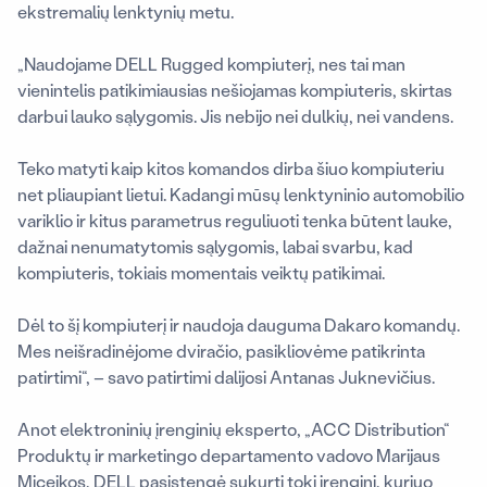
ekstremalių lenktynių metu.
„Naudojame DELL Rugged kompiuterį, nes tai man
vienintelis patikimiausias nešiojamas kompiuteris, skirtas
darbui lauko sąlygomis. Jis nebijo nei dulkių, nei vandens.
Teko matyti kaip kitos komandos dirba šiuo kompiuteriu
net pliaupiant lietui. Kadangi mūsų lenktyninio automobilio
variklio ir kitus parametrus reguliuoti tenka būtent lauke,
dažnai nenumatytomis sąlygomis, labai svarbu, kad
kompiuteris, tokiais momentais veiktų patikimai.
Dėl to šį kompiuterį ir naudoja dauguma Dakaro komandų.
Mes neišradinėjome dviračio, pasikliovėme patikrinta
patirtimi“, – savo patirtimi dalijosi Antanas Juknevičius.
Anot elektroninių įrenginių eksperto, „ACC Distribution“
Produktų ir marketingo departamento vadovo Marijaus
Miceikos, DELL pasistengė sukurti tokį įrenginį, kuriuo