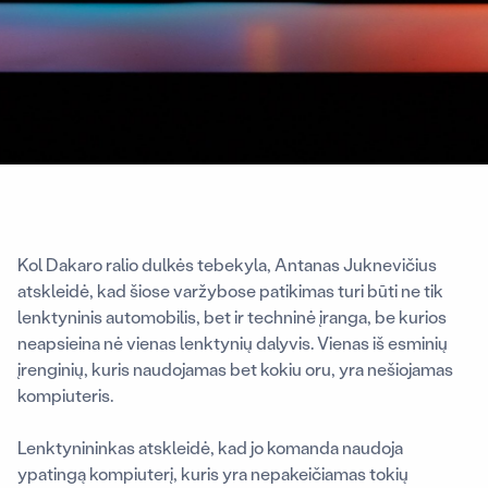
Kol Dakaro ralio dulkės tebekyla, Antanas Juknevičius
atskleidė, kad šiose varžybose patikimas turi būti ne tik
lenktyninis automobilis, bet ir techninė įranga, be kurios
neapsieina nė vienas lenktynių dalyvis. Vienas iš esminių
įrenginių, kuris naudojamas bet kokiu oru, yra nešiojamas
kompiuteris.
Lenktynininkas atskleidė, kad jo komanda naudoja
ypatingą kompiuterį, kuris yra nepakeičiamas tokių