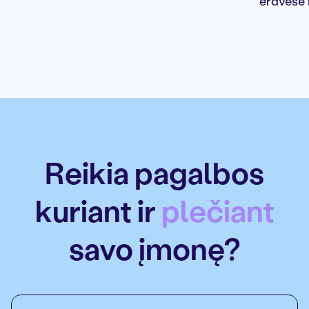
erdvėse 
Reikia pagalbos
kuriant ir
plečiant
savo įmonę?