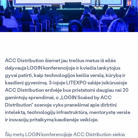
ACC Distribution šiemet jau trečius metus iš eilės
dalyvauja LOGIN konferencijoje ir kviečia lankytojus
gyvai patirti, kaip technologijos keičia verslą, kūrybą ir
kasdienį gyvenimą. 3-iojoje LITEXPO salėje įsikūrusioje
ACC Distribution erdvėje bus pristatomi daugiau nei 20
gamintojų sprendimai, o „LOGIN Scaled by ACC
Distribution“ scenoje vyks pranešimai apie dirbtinį
intelektą, technologijų infrastruktūrą, mentorystę versle
ir inovacijų pritaikymą kasdienėje veikloje.
Šių metų LOGIN konferencijoje ACC Distribution siekia