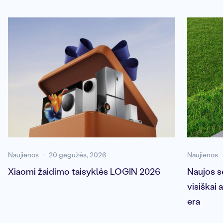
Naujienos
20 gegužės, 2026
Naujienos
Xiaomi žaidimo taisyklės LOGIN 2026
Naujos s
visiškai
era