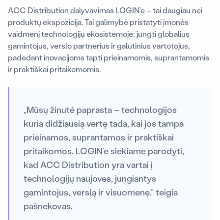
ACC Distribution dalyvavimas LOGIN’e – tai daugiau nei
produktų ekspozicija. Tai galimybė pristatyti įmonės
vaidmenį technologijų ekosistemoje: jungti globalius
gamintojus, verslo partnerius ir galutinius vartotojus,
padedant inovacijoms tapti prieinamomis, suprantamomis
ir praktiškai pritaikomomis.
„Mūsų žinutė paprasta – technologijos
kuria didžiausią vertę tada, kai jos tampa
prieinamos, suprantamos ir praktiškai
pritaikomos. LOGIN’e siekiame parodyti,
kad ACC Distribution yra vartai į
technologijų naujoves, jungiantys
gamintojus, verslą ir visuomenę.“ teigia
pašnekovas.