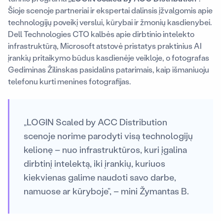
Šioje scenoje partneriai ir ekspertai dalinsis įžvalgomis apie
technologijų poveikį verslui, kūrybai ir žmonių kasdienybei.
Dell Technologies CTO kalbės apie dirbtinio intelekto
infrastruktūrą, Microsoft atstovė pristatys praktinius AI
įrankių pritaikymo būdus kasdienėje veikloje, o fotografas
Gediminas Žilinskas pasidalins patarimais, kaip išmaniuoju
telefonu kurti menines fotografijas.
„LOGIN Scaled by ACC Distribution
scenoje norime parodyti visą technologijų
kelionę – nuo infrastruktūros, kuri įgalina
dirbtinį intelektą, iki įrankių, kuriuos
kiekvienas galime naudoti savo darbe,
namuose ar kūryboje“, – mini Žymantas B.