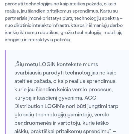
parodyti technologijas ne kaip ateities pažadą, o kaip
realius, jau šiandien pritaikomus sprendimus. Kartu su
partneriais įmonė pristatys platų technologijų spektrą –
nuo dirbtinio intelekto infrastruktūros ir išmaniųjų darbo
įrankių iki namų robotikos, grožio technologijų, mobiliųjų
įrenginių ir interaktyvių patirčių.
„Šių metų LOGIN kontekste mums
svarbiausia parodyti technologijas ne kaip
ateities pažadą, o kaip realius sprendimus,
kurie jau šiandien keičia verslo procesus,
kūrybą ir kasdienį gyvenimą. ACC
Distribution LOGIN’e nori būti jungtimi tarp
globalių technologijų gamintojų, verslo
bendruomenės ir vartotojų, kurie ieško
aiškių, praktiškai pritaikomų sprendimų“, –