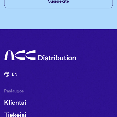
Susisiekite
EN
Paslaugos
Klientai
Tiekėjai