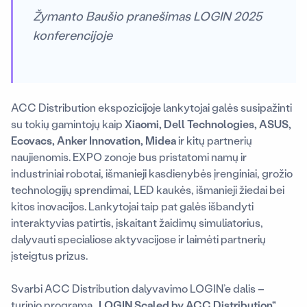
Žymanto Baušio pranešimas LOGIN 2025
konferencijoje
ACC Distribution ekspozicijoje lankytojai galės susipažinti
su tokių gamintojų kaip
Xiaomi, Dell Technologies, ASUS,
Ecovacs, Anker Innovation, Midea
ir kitų partnerių
naujienomis. EXPO zonoje bus pristatomi namų ir
industriniai robotai, išmanieji kasdienybės įrenginiai, grožio
technologijų sprendimai, LED kaukės, išmanieji žiedai bei
kitos inovacijos. Lankytojai taip pat galės išbandyti
interaktyvias patirtis, įskaitant žaidimų simuliatorius,
dalyvauti specialiose aktyvacijose ir laimėti partnerių
įsteigtus prizus.
Svarbi ACC Distribution dalyvavimo LOGIN’e dalis –
turinio programa
„LOGIN Scaled by ACC Distribution“
.